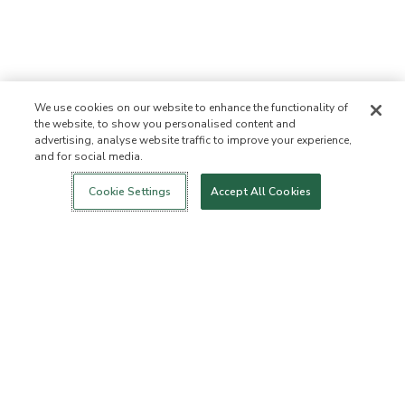
We use cookies on our website to enhance the functionality of
the website, to show you personalised content and
advertising, analyse website traffic to improve your experience,
and for social media.
Login
New!
Shop
Healthy Living
Contact Us
ABOUT US
Cookie Settings
Accept All Cookies
Our Mission
Not Allowed List™
Ingredient List
Certified B Corp
Flourish Arbonne
Events
Foundation
Press
Customer Service
FAQs
Return Policy
Cancellation Policy
ArbonneCycle
Business Ethics
Accessibilty