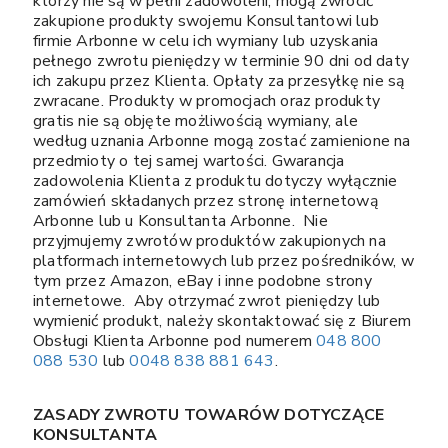
którzy nie są w pełni zadowoleni, mogą zwrócić
zakupione produkty swojemu Konsultantowi lub
firmie Arbonne w celu ich wymiany lub uzyskania
pełnego zwrotu pieniędzy w terminie 90 dni od daty
ich zakupu przez Klienta. Opłaty za przesyłkę nie są
zwracane. Produkty w promocjach oraz produkty
gratis nie są objęte możliwością wymiany, ale
według uznania Arbonne mogą zostać zamienione na
przedmioty o tej samej wartości. Gwarancja
zadowolenia Klienta z produktu dotyczy wyłącznie
zamówień składanych przez stronę internetową
Arbonne lub u Konsultanta Arbonne. Nie
przyjmujemy zwrotów produktów zakupionych na
platformach internetowych lub przez pośredników, w
tym przez Amazon, eBay i inne podobne strony
internetowe. Aby otrzymać zwrot pieniędzy lub
wymienić produkt, należy skontaktować się z Biurem
Obsługi Klienta Arbonne pod numerem
048 800
088 530
lub
0048 838 881 643
.
ZASADY ZWROTU TOWARÓW DOTYCZĄCE
KONSULTANTA