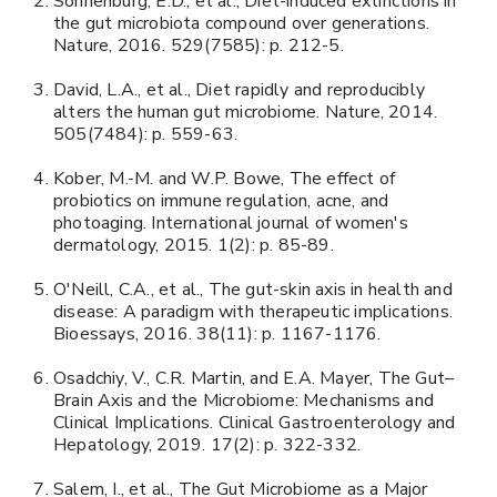
Sonnenburg, E.D., et al., Diet-induced extinctions in
the gut microbiota compound over generations.
Nature, 2016. 529(7585): p. 212-5.
David, L.A., et al., Diet rapidly and reproducibly
alters the human gut microbiome. Nature, 2014.
505(7484): p. 559-63.
Kober, M.-M. and W.P. Bowe, The effect of
probiotics on immune regulation, acne, and
photoaging. International journal of women's
dermatology, 2015. 1(2): p. 85-89.
O'Neill, C.A., et al., The gut-skin axis in health and
disease: A paradigm with therapeutic implications.
Bioessays, 2016. 38(11): p. 1167-1176.
Osadchiy, V., C.R. Martin, and E.A. Mayer, The Gut–
Brain Axis and the Microbiome: Mechanisms and
Clinical Implications. Clinical Gastroenterology and
Hepatology, 2019. 17(2): p. 322-332.
Salem, I., et al., The Gut Microbiome as a Major