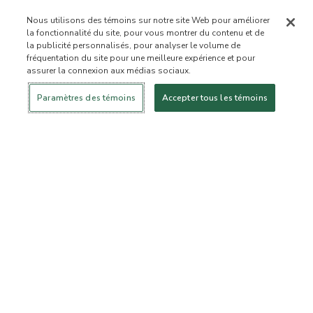
Nous utilisons des témoins sur notre site Web pour améliorer
la fonctionnalité du site, pour vous montrer du contenu et de
la publicité personnalisés, pour analyser le volume de
fréquentation du site pour une meilleure expérience et pour
assurer la connexion aux médias sociaux.
Se connecter
Nouveau!
Magasiner
Mode de vie
Contactez-
sain
nous
À PROPOS DE NOUS
Paramètres des témoins
Accepter tous les témoins
Notre mission
Liste d’ingrédients interdits
Liste d’ingrédients
Certifiée B Corporation
Flourish Arbonne
Événements
Foundation
Presse et médias
Service à la clientèle
Foire aux questions
Politique de retour
Politique d’annulation
ArbonneCycle
Éthique commerciale
Accessibilité
Statut de la commande
EXPLORER