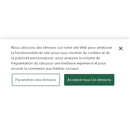
Nous utilisons des témoins sur notre site Web pour améliorer
la fonctionnalité du site, pour vous montrer du contenu et de
la publicité personnalisés, pour analyser le volume de
fréquentation du site pour une meilleure expérience et pour
assurer la connexion aux médias sociaux.
Se connecter
Nouveau!
Magasiner
Mode de vie
Contactez-
sain
nous
À PROPOS DE NOUS
Paramètres des témoins
Accepter tous les témoins
Notre mission
Liste d’ingrédients interdits
Liste d’ingrédients
Certifiée B Corporation
Flourish Arbonne
Événements
Foundation
Presse et médias
Service à la clientèle
Foire aux questions
Politique de retour