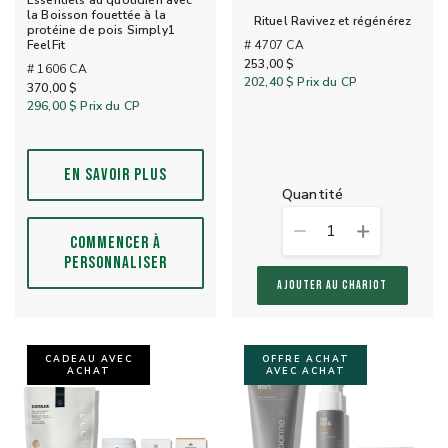
Essentiels au quotidien avec
la Boisson fouettée à la
Rituel Ravivez et régénérez
protéine de pois Simply1
FeelFit
# 4707 CA
253,00 $
# 1606 CA
202,40 $
Prix du CP
370,00 $
296,00 $
Prix du CP
EN SAVOIR PLUS
quantité
1
COMMENCER À
PERSONNALISER
AJOUTER AU CHARIOT
CADEAU AVEC
OFFRE ACHAT
ACHAT
AVEC ACHAT