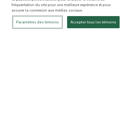
fréquentation du site pour une meilleure expérience et pour
assurer la connexion aux médias sociaux.
Se connecter
Nouveau!
Magasiner
Mode de vie
Contactez-
sain
nous
À PROPOS DE NOUS
Paramètres des témoins
Accepter tous les témoins
Notre mission
Liste d’ingrédients interdits
Liste d’ingrédients
Certifiée B Corporation
Flourish Arbonne
Événements
Foundation
Presse et médias
Service à la clientèle
Foire aux questions
Politique de retour
Politique d’annulation
ArbonneCycle
Éthique commerciale
Accessibilité
Statut de la commande
EXPLORER
Devenez un conseiller
Devenez un client privilégié
indépendant
Magasiner