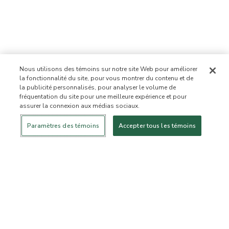
Nous utilisons des témoins sur notre site Web pour améliorer
la fonctionnalité du site, pour vous montrer du contenu et de
la publicité personnalisés, pour analyser le volume de
fréquentation du site pour une meilleure expérience et pour
assurer la connexion aux médias sociaux.
Se connecter
Nouveau!
Magasiner
Mode de vie
Contactez-
sain
nous
À PROPOS DE NOUS
Paramètres des témoins
Accepter tous les témoins
Notre mission
Liste d’ingrédients interdits
Liste d’ingrédients
Certifiée B Corporation
Flourish Arbonne
Événements
Foundation
Presse et médias
Service à la clientèle
Foire aux questions
Politique de retour
Politique d’annulation
ArbonneCycle