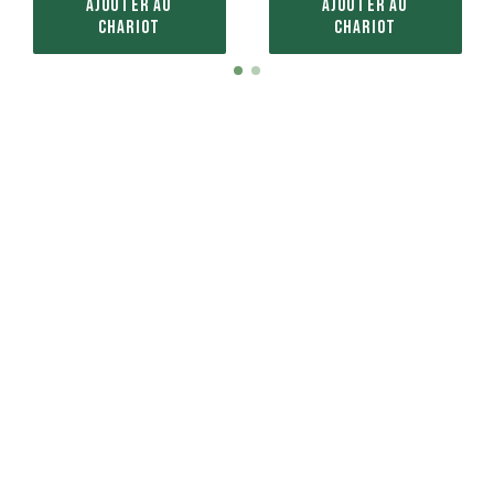
AJOUTER AU
AJOUTER AU
CHARIOT
CHARIOT
Item
item
item
1
0
1
of
2