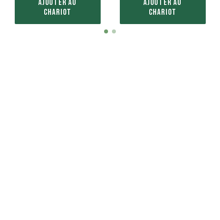
AJOUTER AU
AJOUTER AU
CHARIOT
CHARIOT
Item
item
item
1
0
1
of
2