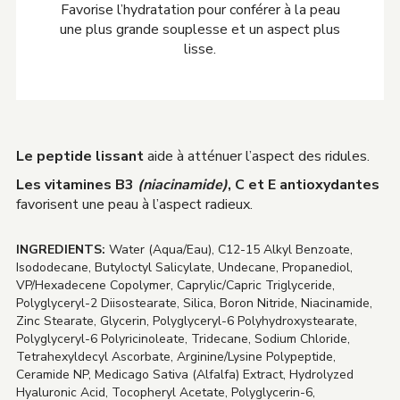
Favorise l’hydratation pour conférer à la peau
une plus grande souplesse et un aspect plus
lisse.
Le peptide lissant
aide à atténuer l’aspect des ridules.
Les vitamines B3
(niacinamide)
, C et E antioxydantes
favorisent une peau à l’aspect radieux.
INGREDIENTS:
Water (Aqua/Eau), C12-15 Alkyl Benzoate,
Isododecane, Butyloctyl Salicylate, Undecane, Propanediol,
VP/Hexadecene Copolymer, Caprylic/Capric Triglyceride,
Polyglyceryl-2 Diisostearate, Silica, Boron Nitride, Niacinamide,
Zinc Stearate, Glycerin, Polyglyceryl-6 Polyhydroxystearate,
Polyglyceryl-6 Polyricinoleate, Tridecane, Sodium Chloride,
Tetrahexyldecyl Ascorbate, Arginine/Lysine Polypeptide,
Ceramide NP, Medicago Sativa (Alfalfa) Extract, Hydrolyzed
Hyaluronic Acid, Tocopheryl Acetate, Polyglycerin-6,