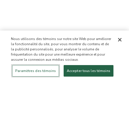
Nous utilisons des témoins sur notre site Web pour améliorer
la fonctionnalité du site, pour vous montrer du contenu et de
la publicité personnalisés, pour analyser le volume de
fréquentation du site pour une meilleure expérience et pour
assurer la connexion aux médias sociaux.
Se connecter
Nouveau!
Magasiner
Mode de vie
Contactez-
sain
nous
À PROPOS DE NOUS
Paramètres des témoins
Accepter tous les témoins
Notre mission
Liste d’ingrédients interdits
Liste d’ingrédients
Certifiée B Corporation
Flourish Arbonne
Événements
Foundation
Presse et médias
Service à la clientèle
Foire aux questions
Politique de retour
Politique d’annulation
ArbonneCycle