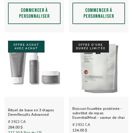
COMMENCER À
COMMENCER À
PERSONNALISER
PERSONNALISER
OFFRE ACHAT
OFFRE D’UNE
AVEC ACHAT
DURÉE LIMITÉE
Boisson fouettée protéinée -
Rituel de base en 3 étapes
substitut de repas
DermResults Advanced
EssentialMeal - saveur de chai
# 3922 CA
# 2932 CA
284,00 $
134,00 $
227,20 $
Prix du CP