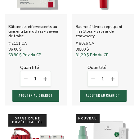
Bâtonnets effervescents au
Baume à lèvres repulpant
ginseng EnergyFizz - saveur
FizzGloss - saveur de
de fraise
strawberry
# 2111 CA
# 8026 CA
86,00 $
39,00 $
68,80 $
Prix du CP
31,20 $
Prix du CP
quantité
quantité
1
1
AJOUTER AU CHARIOT
AJOUTER AU CHARIOT
OFFRE D’UNE
NOUVEAU
DURÉE LIMITÉE