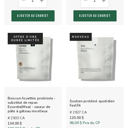
1
1
AJOUTER AU CHARIOT
AJOUTER AU CHARIOT
OFFRE D’UNE
NOUVEAU
DURÉE LIMITÉE
Boisson fouettée protéinée -
Soutien protéiné quotidien
substitut de repas
FeelFit
EssentialMeal - saveur de
pâte à gâteau moelleux
# 2927 CA
120,00 $
# 2933 CA
96,00 $
Prix du CP
134,00 $