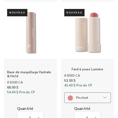
NOUVEAU
NOUVEAU
Fard à joues Lumière
Base de maquillage Hydrate
# 8003 CA
& Hold
53,00 $
# 8300 CA
42,40 $
Prix du CP
68,00 $
54,40 $
Prix du CP
Pinched
quantité
quantité