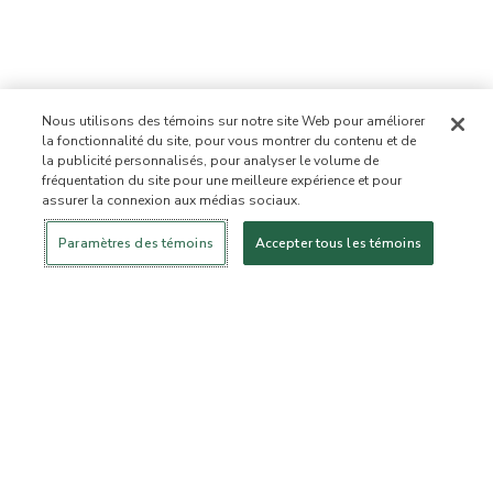
Nous utilisons des témoins sur notre site Web pour améliorer
la fonctionnalité du site, pour vous montrer du contenu et de
la publicité personnalisés, pour analyser le volume de
fréquentation du site pour une meilleure expérience et pour
assurer la connexion aux médias sociaux.
Se connecter
Nouveau!
Magasiner
Mode de vie
Contactez-
sain
nous
À PROPOS DE NOUS
Paramètres des témoins
Accepter tous les témoins
Notre mission
Liste d’ingrédients interdits
Liste d’ingrédients
Certifiée B Corporation
Flourish Arbonne
Événements
Foundation
Presse et médias
Service à la clientèle
Foire aux questions
Politique de retour
Politique d’annulation
ArbonneCycle
Éthique commerciale
Accessibilité