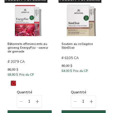
Bâtonnets effervescents au
Soutien au collagène
ginseng EnergyFizz - saveur
SkinElixir
de grenade
# 6105 CA
# 2079 CA
80,00 $
86,00 $
64,00 $
Prix du CP
68,80 $
Prix du CP
quantité
quantité
1
1