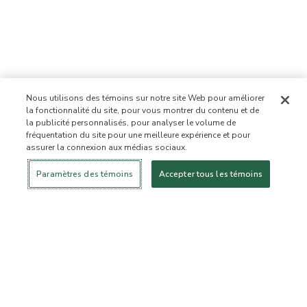
Nous utilisons des témoins sur notre site Web pour améliorer
la fonctionnalité du site, pour vous montrer du contenu et de
la publicité personnalisés, pour analyser le volume de
fréquentation du site pour une meilleure expérience et pour
assurer la connexion aux médias sociaux.
Se connecter
Nouveau!
Magasiner
Mode de vie
Contactez-
sain
nous
À PROPOS DE NOUS
Paramètres des témoins
Accepter tous les témoins
Notre mission
Liste d’ingrédients interdits
Liste d’ingrédients
Certifiée B Corporation
Flourish Arbonne
Événements
Foundation
Presse et médias
Service à la clientèle
Foire aux questions
Politique de retour
Politique d’annulation
ArbonneCycle