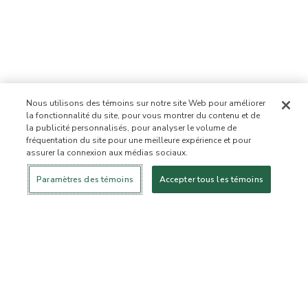
Nous utilisons des témoins sur notre site Web pour améliorer
la fonctionnalité du site, pour vous montrer du contenu et de
la publicité personnalisés, pour analyser le volume de
fréquentation du site pour une meilleure expérience et pour
assurer la connexion aux médias sociaux.
Se connecter
Nouveau!
Magasiner
Mode de vie
Contactez-
sain
nous
À PROPOS DE NOUS
Paramètres des témoins
Accepter tous les témoins
Notre mission
Liste d’ingrédients interdits
Liste d’ingrédients
Certifiée B Corporation
Flourish Arbonne
Événements
Foundation
Presse et médias
Service à la clientèle
Foire aux questions
Politique de retour
Politique d’annulation
ArbonneCycle