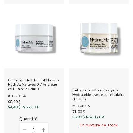
Crème gel fraîcheur 48 heures
HydrateMe avec 0,7 % d’eau
cellulaire d’Edulis
Gel éclat contour des yeux
HydrateMe avec eau cellulaire
# 3679 CA
d’Edulis
68,00 $
# 3680 CA
54,40 $
Prix du CP
71,00 $
56,80 $
Prix du CP
quantité
En rupture de stock
1