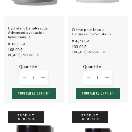
Hydratant DermResults
Crème pour le cou
Advanced avec acide
DermResults Solutions
hyaluronique
# 4371 CA
# 3903 CA
133,00 $
108,00 $
106,40 $
Prix du CP
86,40 $
Prix du CP
quantité
quantité
1
1
AJOUTER AU CHARIOT
AJOUTER AU CHARIOT
PRODUIT
PRODUIT
POPULAIRE
POPULAIRE