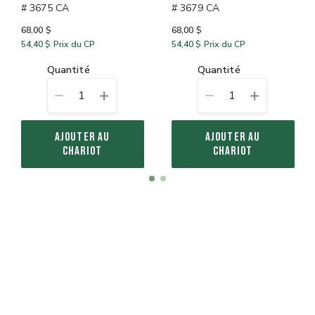
# 3675 CA
# 3679 CA
68,00 $
68,00 $
54,40 $
Prix du CP
54,40 $
Prix du CP
quantité
quantité
1
1
AJOUTER AU
AJOUTER AU
CHARIOT
CHARIOT
Item
item
item
1
0
1
of
2