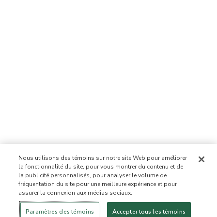
Nous utilisons des témoins sur notre site Web pour améliorer
la fonctionnalité du site, pour vous montrer du contenu et de
la publicité personnalisés, pour analyser le volume de
fréquentation du site pour une meilleure expérience et pour
assurer la connexion aux médias sociaux.
Se connecter
Nouveau!
Magasiner
Mode de vie
Contactez-
sain
nous
À PROPOS DE NOUS
Paramètres des témoins
Accepter tous les témoins