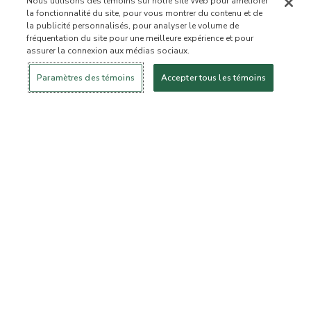
Nous utilisons des témoins sur notre site Web pour améliorer
la fonctionnalité du site, pour vous montrer du contenu et de
la publicité personnalisés, pour analyser le volume de
fréquentation du site pour une meilleure expérience et pour
assurer la connexion aux médias sociaux.
Se connecter
Nouveau!
Magasiner
Mode de vie
Contactez-
sain
nous
À PROPOS DE NOUS
Paramètres des témoins
Accepter tous les témoins
Notre mission
Liste d’ingrédients interdits
Liste d’ingrédients
Certifiée B Corporation
Flourish Arbonne
Événements
Foundation
Presse et médias
Service à la clientèle
Foire aux questions
Politique de retour
Politique d’annulation
ArbonneCycle
Éthique commerciale
Accessibilité
Statut de la commande
EXPLORER
Devenez un conseiller
Devenez un client privilégié