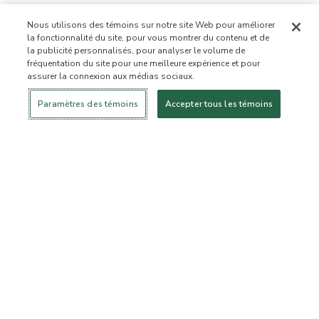
Nous utilisons des témoins sur notre site Web pour améliorer
la fonctionnalité du site, pour vous montrer du contenu et de
la publicité personnalisés, pour analyser le volume de
fréquentation du site pour une meilleure expérience et pour
assurer la connexion aux médias sociaux.
Se connecter
Nouveau!
Magasiner
Mode de vie
Contactez-
sain
nous
À PROPOS DE NOUS
Paramètres des témoins
Accepter tous les témoins
Notre mission
Liste d’ingrédients interdits
Liste d’ingrédients
Certifiée B Corporation
Flourish Arbonne
Événements
Foundation
Presse et médias
Service à la clientèle
Foire aux questions
Politique de retour
Politique d’annulation
ArbonneCycle
Éthique commerciale
Accessibilité
Statut de la commande
EXPLORER