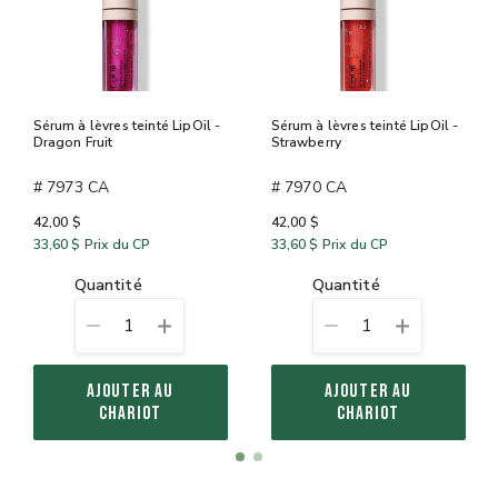
Sérum à lèvres teinté LipOil -
Sérum à lèvres teinté LipOil -
Dragon Fruit
Strawberry
# 7973 CA
# 7970 CA
42,00 $
42,00 $
33,60 $
Prix du CP
33,60 $
Prix du CP
quantité
quantité
1
1
AJOUTER AU
AJOUTER AU
CHARIOT
CHARIOT
Item
item
item
1
0
1
of