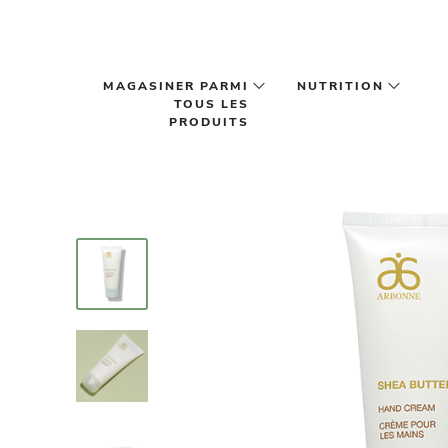
Passer au contenu principal
MAGASINER PARMI
NUTRITION
TOUS LES
PRODUITS
Item
1
of
4