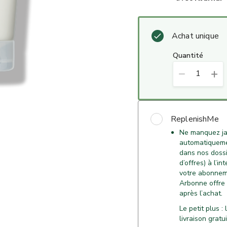
Achat unique
quantité
1
ReplenishMe
Ne manquez ja
automatiqueme
dans nos dossie
d’offres) à l’i
votre abonnem
Arbonne offre
après l’achat.
Le petit plus 
livraison gratu