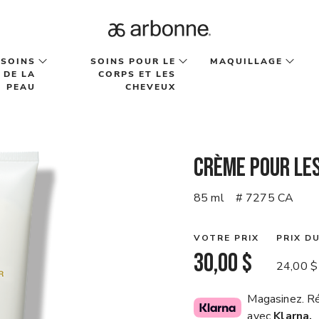
SOINS
SOINS POUR LE
MAQUILLAGE
DE LA
CORPS ET LES
PEAU
CHEVEUX
Crème pour le
85 ml
# 7275 CA
VOTRE PRIX
PRIX D
30,00 $
24,00 $
Magasinez. Ré
avec
Klarna.