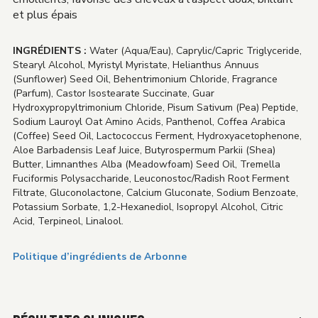
et plus épais
INGRÉDIENTS :
Water (Aqua/Eau), Caprylic/Capric Triglyceride,
Stearyl Alcohol, Myristyl Myristate, Helianthus Annuus
(Sunflower) Seed Oil, Behentrimonium Chloride, Fragrance
(Parfum), Castor Isostearate Succinate, Guar
Hydroxypropyltrimonium Chloride, Pisum Sativum (Pea) Peptide,
Sodium Lauroyl Oat Amino Acids, Panthenol, Coffea Arabica
(Coffee) Seed Oil, Lactococcus Ferment, Hydroxyacetophenone,
Aloe Barbadensis Leaf Juice, Butyrospermum Parkii (Shea)
Butter, Limnanthes Alba (Meadowfoam) Seed Oil, Tremella
Fuciformis Polysaccharide, Leuconostoc/Radish Root Ferment
Filtrate, Gluconolactone, Calcium Gluconate, Sodium Benzoate,
Potassium Sorbate, 1,2-Hexanediol, Isopropyl Alcohol, Citric
Acid, Terpineol, Linalool.
Politique d’ingrédients de Arbonne