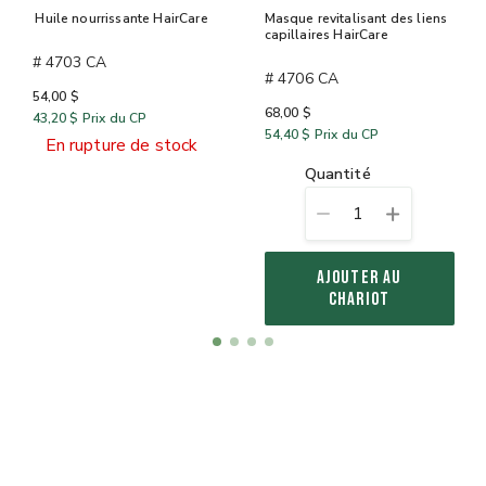
Huile nourrissante HairCare
Masque revitalisant des liens
capillaires HairCare
# 4703 CA
# 4706 CA
54,00 $
68,00 $
43,20 $
Prix du CP
54,40 $
Prix du CP
En rupture de stock
quantité
1
AJOUTER AU
CHARIOT
Item
item
item
item
item
1
0
1
2
3
of
4