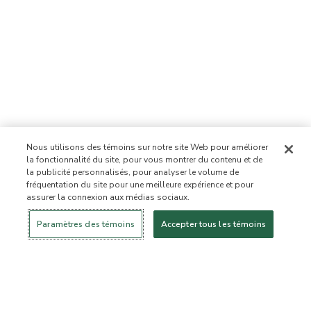
Nous utilisons des témoins sur notre site Web pour améliorer
la fonctionnalité du site, pour vous montrer du contenu et de
la publicité personnalisés, pour analyser le volume de
fréquentation du site pour une meilleure expérience et pour
assurer la connexion aux médias sociaux.
Se connecter
Nouveau!
Magasiner
Mode de vie
Contactez-
sain
nous
À PROPOS DE NOUS
Paramètres des témoins
Accepter tous les témoins
Notre mission
Liste d’ingrédients interdits
Liste d’ingrédients
Certifiée B Corporation
Flourish Arbonne
Événements
Foundation
Presse et médias