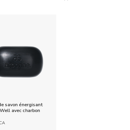
de savon énergisant
ell avec charbon
 CA