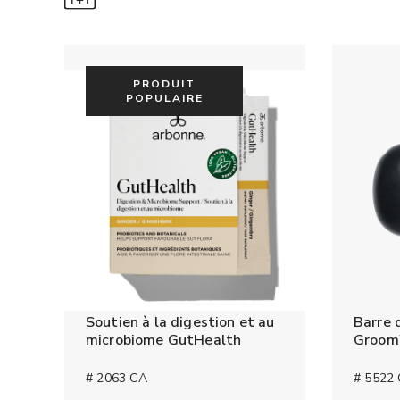
PRODUIT
POPULAIRE
Soutien à la digestion et au
Barre 
microbiome GutHealth
GroomW
# 2063 CA
# 5522