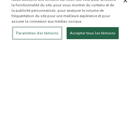
la fonctionnalité du site, pour vous montrer du contenu et de
la publicité personnalisés, pour analyser le volume de
fréquentation du site pour une meilleure expérience et pour
assurer la connexion aux médias sociaux.
Se connecter
Nouveau!
Magasiner
Mode de vie
Contactez-
sain
nous
À PROPOS DE NOUS
Paramètres des témoins
Accepter tous les témoins
Notre mission
Liste d’ingrédients interdits
Liste d’ingrédients
Certifiée B Corporation
Flourish Arbonne
Événements
Foundation
Presse et médias
Service à la clientèle
Foire aux questions
Politique de retour
Politique d’annulation
ArbonneCycle
Éthique commerciale
Accessibilité
Statut de la commande
EXPLORER
Devenez un conseiller
Devenez un client privilégié