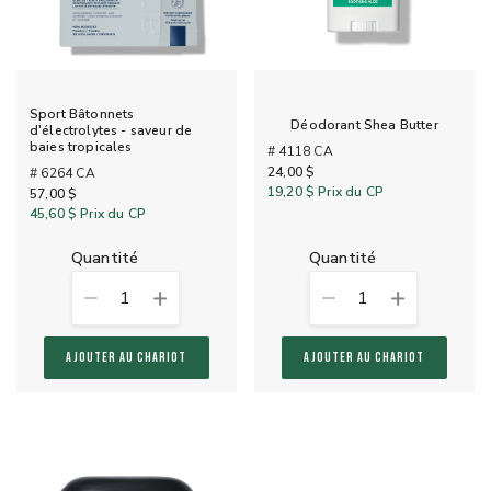
Sport Bâtonnets
Déodorant Shea Butter
d'électrolytes - saveur de
baies tropicales
# 4118 CA
24,00 $
# 6264 CA
19,20 $
Prix du CP
57,00 $
45,60 $
Prix du CP
quantité
quantité
1
1
AJOUTER AU CHARIOT
AJOUTER AU CHARIOT