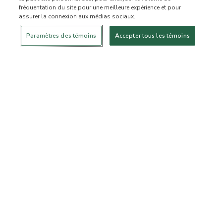
fréquentation du site pour une meilleure expérience et pour
assurer la connexion aux médias sociaux.
Se connecter
Nouveau!
Magasiner
Mode de vie
Contactez-
sain
nous
À PROPOS DE NOUS
Paramètres des témoins
Accepter tous les témoins
Notre mission
Liste d’ingrédients interdits
Liste d’ingrédients
Certifiée B Corporation
Flourish Arbonne
Événements
Foundation
Presse et médias
Service à la clientèle
Foire aux questions
Politique de retour
Politique d’annulation
ArbonneCycle
Éthique commerciale
Accessibilité
Statut de la commande
EXPLORER
Devenez un conseiller
Devenez un client privilégié
indépendant
Magasiner