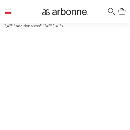
",="" "additionalcss":""="" }'="">