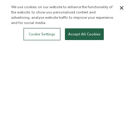
We use cookies on our website to enhance the functionality of
the website, to show you personalised content and
advertising, analyse website traffic to improve your experience,
and for social media.
Login
Nowość!
Sklep
Zdrowy styl
Kontakt
życia
O NAS
Cookie Settings
Accept All Cookies
Kim jesteśmy
Lista zabronionych
składników
Składniki
Certyfikatem B Corporation
Fundacja Flourish Arbonne
Wydarzenia
Prasa
BIURO OBSŁUGI KLIENTA
Często zadawane pytania
Zasady dotyczące zwrotu
towarów
Zasady dotyczące
ArbonneCycle
odstępowania od Umowy
Etyka biznesu
Ułatwienia dostępu
Status zamówienia