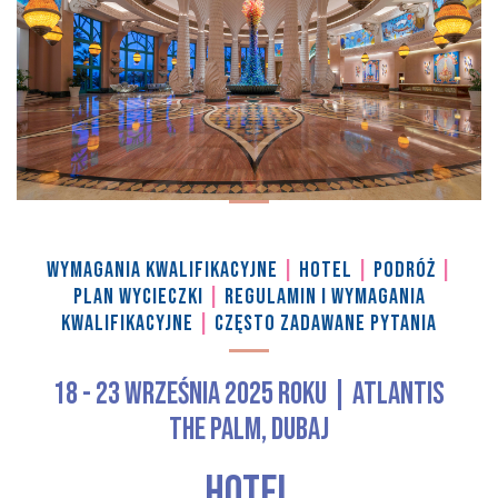
WYMAGANIA KWALIFIKACYJNE
|
HOTEL
|
PODRÓŻ
|
PLAN WYCIECZKI
|
REGULAMIN I WYMAGANIA
KWALIFIKACYJNE
|
CZĘSTO ZADAWANE PYTANIA
18 - 23 września 2025 roku | Atlantis
The Palm, Dubaj
HOTEL