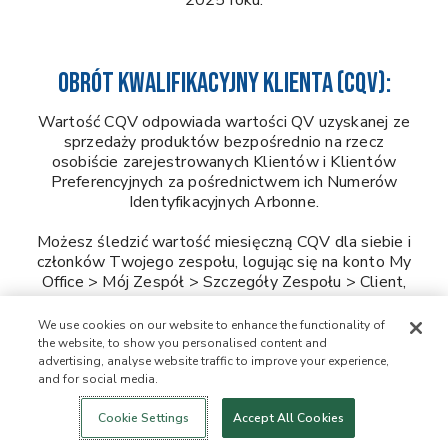
2025 roku.
OBRÓT KWALIFIKACYJNY KLIENTA (CQV):
Wartość CQV odpowiada wartości QV uzyskanej ze
sprzedaży produktów bezpośrednio na rzecz
osobiście zarejestrowanych Klientów i Klientów
Preferencyjnych za pośrednictwem ich Numerów
Identyfikacyjnych Arbonne.
Możesz śledzić wartość miesięczną CQV dla siebie i
członków Twojego zespołu, logując się na konto My
Office > Mój Zespół > Szczegóły Zespołu > Client,
PC & Personal QV i przeglądając kolumnę Total
Client Qualifying Volume (CQV).
We use cookies on our website to enhance the functionality of
the website, to show you personalised content and
advertising, analyse website traffic to improve your experience,
and for social media.
OBRÓT KWALIFIKACYJNY W GRUPIE CENTRAL
Login
Nowość!
Sklep
Zdrowy styl
Kontakt
DISTRICT (QV):
życia
Cookie Settings
Accept All Cookies