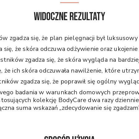
WIDOCZNE REZULTATY
w zgadza się, że plan pielęgnacji był luksusowy 
 się, że skóra odczuwa odżywienie oraz ukojenie
stników zgadza się, że skóra wygląda na bardzie
 że ich skóra odczuwała nawilżenie, które utrzym
ników zgadza się, że poprawił się ogólny wygląd
wego badania w warunkach domowych przeprow
osujących kolekcję BodyCare dwa razy dziennie
ączna suma wskazań „zdecydowanie się zgadzam” 