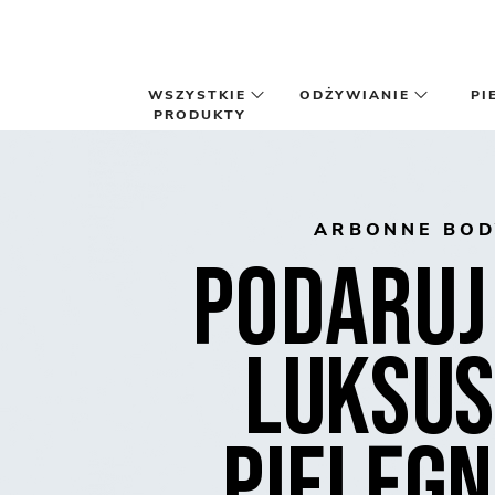
Przejdź do głównej zawartości
WSZYSTKIE
ODŻYWIANIE
PI
PRODUKTY
ARBONNE BOD
Podaruj
luksu
pielęg