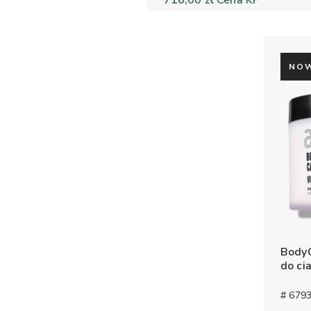
716,00 zł
Cena KP
NO
BodyC
do ci
# 6793