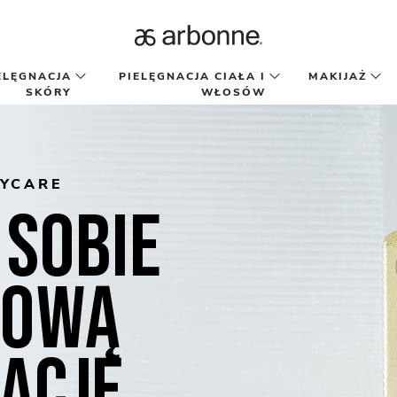
ELĘGNACJA
PIELĘGNACJA CIAŁA I
MAKIJAŻ
SKÓRY
WŁOSÓW
YCARE
 sobie
sową
nację