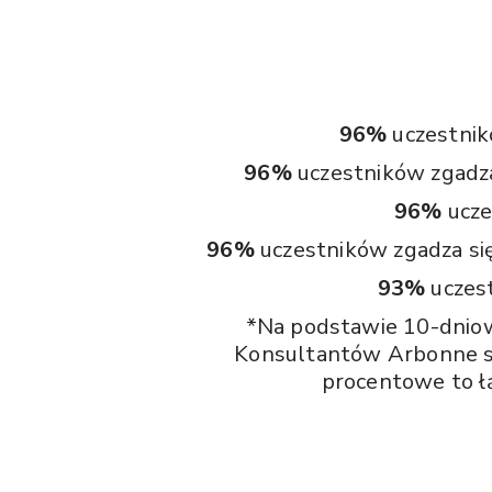
96%
uczestnikó
96%
uczestników zgadza
96%
ucze
96%
uczestników zgadza się,
93%
uczest
*Na podstawie 10-dnio
Konsultantów Arbonne st
procentowe to ł