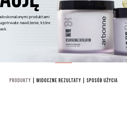
z udoskonalonymi produktami
długotrwałe nawilżenie, które
lask.
PRODUKTY
|
WIDOCZNE REZULTATY
|
SPOSÓB UŻYCIA