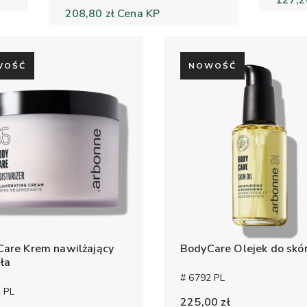
127,2
208,80 zł
Cena KP
WOŚĆ
NOWOŚĆ
are Krem nawilżający
BodyCare Olejek do skó
ała
# 6792 PL
 PL
225,00 zł