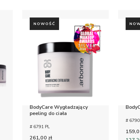
NOWOŚĆ
NO
BodyCare Wygładzający
BodyC
peeling do ciała
# 6790
# 6791 PL
159,0
261,00 zł