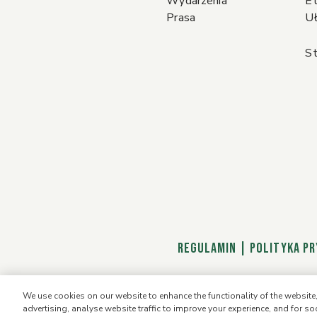
Wydarzenia
Et
Prasa
Uł
St
REGULAMIN
|
Polityka P
We use cookies on our website to enhance the functionality of the websit
advertising, analyse website traffic to improve your experience, and for so