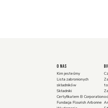
O NAS
BI
Kim jesteśmy
Cz
Lista zabronionych
Za
składników
t
Składniki
Za
Certyfikatem B Corporation
o
Fundacja Flourish Arbonne
A