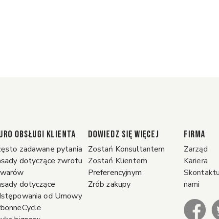
URO OBSŁUGI KLIENTA
DOWIEDZ SIĘ WIĘCEJ
FIRMA
ęsto zadawane pytania
Zostań Konsultantem
Zarząd
sady dotyczące zwrotu
Zostań Klientem
Kariera
owarów
Preferencyjnym
Skontaktuj
sady dotyczące
Zrób zakupy
nami
dstępowania od Umowy
rbonneCycle