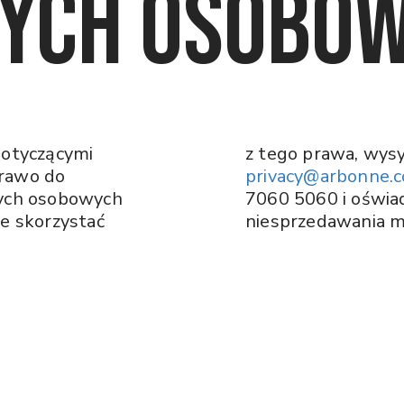
ych osobo
dotyczącymi
z tego prawa, wysy
prawo do
privacy@arbonne.
nych osobowych
7060 5060 i oświad
e skorzystać
niesprzedawania m