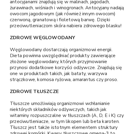
antocyjanami znajdują się w malinach, jagodach,
żurawinach, wiśniach i winogronach. Antocyjany nadają
owocom jagodowym (jak również innym owocom)
czerwoną, granatową i fioletową barwę. Dzięki
przeciwutleniaczom skóra nabiera zdrowego blasku!
ZDROWE WĘGLOWODANY
Węglowodany dostarczają organizmowi energii.
Dieta powinna uwzględniać produkty zawierające
złożone węglowodany, których przyjmowanie
przynosi dodatkowe korzyści odżywcze. Znajdują się
one w produktach takich, jak bataty, warzywa
strączkowe, komosa ryżowa, amarantus czy proso.
ZDROWE TŁUSZCZE
Tłuszcze umożliwiają organizmowi wchłanianie
niektórych składników odżywczych, takich jak
witaminy rozpuszczalne w tłuszczach (A, D, E i K) czy
przeciwutleniacze, w tym likopen lub beta karoten.
Tłuszcz jest także istotnym elementem struktury
zdrowej komórki. Kwasy tłuszczowe omega-3 to