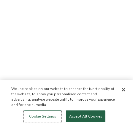
We use cookies on our website to enhance the functionality of
the website, to show you personalised content and
advertising, analyse website traffic to improve your experience,
and for social media.
Login
Nowość!
Sklep
Zdrowy styl
Kontakt
życia
O NAS
Cookie Settings
Accept All Cookies
Kim jesteśmy
Lista zabronionych
składników