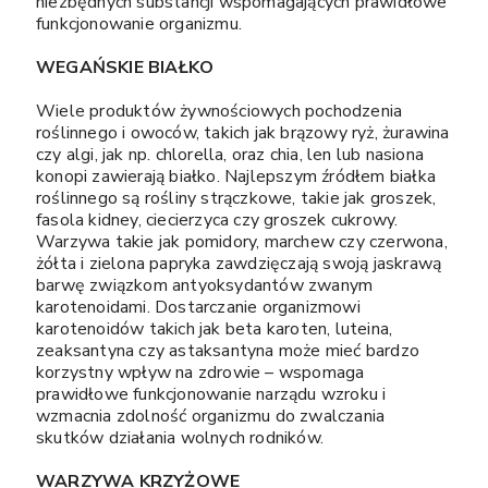
niezbędnych substancji wspomagających prawidłowe
funkcjonowanie organizmu.
WEGAŃSKIE BIAŁKO
Wiele produktów żywnościowych pochodzenia
roślinnego i owoców, takich jak brązowy ryż, żurawina
czy algi, jak np. chlorella, oraz chia, len lub nasiona
konopi zawierają białko. Najlepszym źródłem białka
roślinnego są rośliny strączkowe, takie jak groszek,
fasola kidney, ciecierzyca czy groszek cukrowy.
Warzywa takie jak pomidory, marchew czy czerwona,
żółta i zielona papryka zawdzięczają swoją jaskrawą
barwę związkom antyoksydantów zwanym
karotenoidami. Dostarczanie organizmowi
karotenoidów takich jak beta karoten, luteina,
zeaksantyna czy astaksantyna może mieć bardzo
korzystny wpływ na zdrowie – wspomaga
prawidłowe funkcjonowanie narządu wzroku i
wzmacnia zdolność organizmu do zwalczania
skutków działania wolnych rodników.
WARZYWA KRZYŻOWE