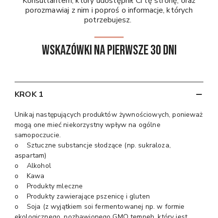
Konsultantem, który udostępnił Ci tę stronę, oraz
porozmawiaj z nim i poproś o informacje, których
potrzebujesz.
Wskazówki na pierwsze 30 dni
KROK 1
Unikaj następujących produktów żywnościowych, ponieważ
mogą one mieć niekorzystny wpływ na ogólne
samopoczucie.
o Sztuczne substancje słodzące (np. sukraloza,
aspartam)
o Alkohol
o Kawa
o Produkty mleczne
o Produkty zawierające pszenicę i gluten
o Soja (z wyjątkiem soi fermentowanej np. w formie
ekologicznego, pozbawionego GMO tempeh, który jest