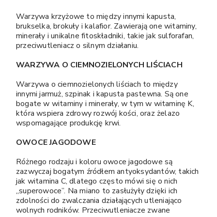
Warzywa krzyżowe to między innymi kapusta,
brukselka, brokuły i kalafior. Zawierają one witaminy,
minerały i unikalne fitoskładniki, takie jak sulforafan,
przeciwutleniacz o silnym działaniu.
WARZYWA O CIEMNOZIELONYCH LIŚCIACH
Warzywa o ciemnozielonych liściach to między
innymi jarmuż, szpinak i kapusta pastewna. Są one
bogate w witaminy i minerały, w tym w witaminę K,
która wspiera zdrowy rozwój kości, oraz żelazo
wspomagające produkcję krwi.
OWOCE JAGODOWE
Różnego rodzaju i koloru owoce jagodowe są
zazwyczaj bogatym źródłem antyoksydantów, takich
jak witamina C, dlatego często mówi się o nich
„superowoce”. Na miano to zasłużyły dzięki ich
zdolności do zwalczania działających utleniająco
wolnych rodników. Przeciwutleniacze zwane