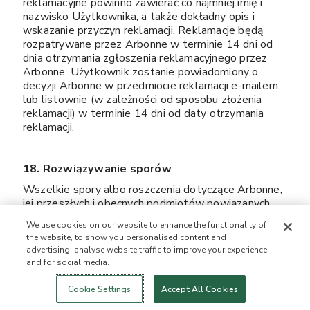
reklamacyjne powinno zawierać co najmniej imię i
nazwisko Użytkownika, a także dokładny opis i
wskazanie przyczyn reklamacji. Reklamacje będą
rozpatrywane przez Arbonne w terminie 14 dni od
dnia otrzymania zgłoszenia reklamacyjnego przez
Arbonne. Użytkownik zostanie powiadomiony o
decyzji Arbonne w przedmiocie reklamacji e-mailem
lub listownie (w zależności od sposobu złożenia
reklamacji) w terminie 14 dni od daty otrzymania
reklamacji.
18. Rozwiązywanie sporów
Wszelkie spory albo roszczenia dotyczące Arbonne,
jej przeszłych i obecnych podmiotów powiązanych,
członków władz, dyrektorów, pracowników,
We use cookies on our website to enhance the functionality of
inwestorów, dystrybutorów albo sprzedawców, jej
the website, to show you personalised content and
planu marketingowego lub planu wynagradzania, jej
advertising, analyse website traffic to improve your experience,
produktów, praw i obowiązków Konsultantów i
and for social media.
Arbonne, jak również wszelkie inne roszczenia oraz
Login
Nowość!
Sklep
Zdrowy styl
Kontakt
podstawy do wniesienia powództwa dotyczące
życia
Cookie Settings
Accept All Cookies
wykonywania przez Konsultanta albo Arbonne praw i