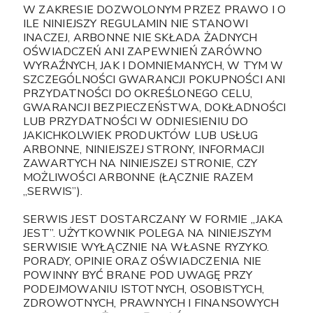
W ZAKRESIE DOZWOLONYM PRZEZ PRAWO I O
ILE NINIEJSZY REGULAMIN NIE STANOWI
INACZEJ, ARBONNE NIE SKŁADA ŻADNYCH
OŚWIADCZEŃ ANI ZAPEWNIEŃ ZARÓWNO
WYRAŹNYCH, JAK I DOMNIEMANYCH, W TYM W
SZCZEGÓLNOŚCI GWARANCJI POKUPNOŚCI ANI
PRZYDATNOŚCI DO OKREŚLONEGO CELU,
GWARANCJI BEZPIECZEŃSTWA, DOKŁADNOŚCI
LUB PRZYDATNOŚCI W ODNIESIENIU DO
JAKICHKOLWIEK PRODUKTÓW LUB USŁUG
ARBONNE, NINIEJSZEJ STRONY, INFORMACJI
ZAWARTYCH NA NINIEJSZEJ STRONIE, CZY
MOŻLIWOŚCI ARBONNE (ŁĄCZNIE RAZEM
„SERWIS”).
SERWIS JEST DOSTARCZANY W FORMIE „JAKA
JEST”. UŻYTKOWNIK POLEGA NA NINIEJSZYM
SERWISIE WYŁĄCZNIE NA WŁASNE RYZYKO.
PORADY, OPINIE ORAZ OŚWIADCZENIA NIE
POWINNY BYĆ BRANE POD UWAGĘ PRZY
PODEJMOWANIU ISTOTNYCH, OSOBISTYCH,
ZDROWOTNYCH, PRAWNYCH I FINANSOWYCH