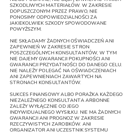
SZKODLIWYCH MATERIAŁÓW. W ZAKRESIE
DOPUSZCZONYM PRZEZ PRAWO, NIE
PONOSIMY ODPOWIEDZIALNOŚCI ZA
JAKIEKOLWIEK SZKODY SPOWODOWANE
POWYŻSZYM.
NIE SKŁADAMY ŻADNYCH OŚWIADCZEŃ ANI
ZAPEWNIEŃ W ZAKRESIE STRON
POSZCZEGÓLNYCH KONSULTANTÓW, W TYM
NIE DAJEMY GWARANCJI POKUPNOŚCI ANI
GWARANCJI PRZYDATNOŚCI DO DANEGO CELU.
NIE NALEŻY POLEGAĆ NA OŚWIADCZENIACH
ANI ZAPEWNIENIACH ZAWARTYCH NA
STRONACH KONSULTANTÓW.
SUKCES FINANSOWY ALBO PORAŻKA KAŻDEGO
NIEZALEŻNEGO KONSULTANTA ARBONNE
ZALEŻY WYŁĄCZNIE OD JEGO
INDYWIDUALNEGO WYSIŁKU. NIE MA ŻADNYCH
GWARANCJI ANI PROGNOZ W ZAKRESIE
RZECZYWISTYCH ZAROBKÓW. ANI
ORGANIZATOR ANI UCZESTNIK SYSTEMU