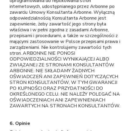
oprogramowania do replikowania stron
internetowych, udostępnianego przez Arbonne po
zawarciu Umowy Konsultanta Arbonne. Wyłączną
odpowiedzialnością Konsultanta Arbonne jest
zapewnienie, żeby zawartość jego strony była
właściwa i w pełni zgodna z zasadami Arbonne,
przepisami i procedurami, a także w szczególności z
mającymi zastosowanie w Polsce przepisami prawa i
zarządzeniami. Nie kontrolujemy zawartości tych
stron. ARBONNE NIE PONOSI
ODPOWIEDZIALNOŚCI WYNIKAJĄCEJ ALBO
ZWIĄZANEJ ZE STRONAMI KONSULTANTÓW
ARBONNE. NIE SKŁADAMY ŻADNYCH
OŚWIADCZEŃ ANI ZAPEWNIEŃ DOTYCZĄCYCH
STRON KONSULTANTÓW, W TYM GWARANCJI
PO KUPNOŚCI ORAZ PRZYDATNOŚCI DO
OKREŚLONEGO CELU. NIE NALEŻY POLEGAĆ NA
OŚWIADCZENIACH ANI ZAPEWNIENIACH
ZAWARTYCH NA STRONACH KONSULTANTÓW.
6. Opinie