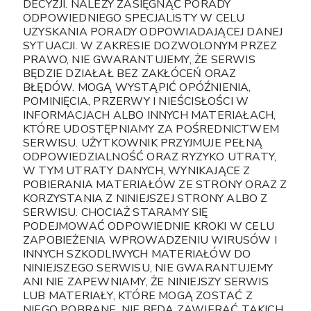
DECYZJI. NALEŻY ZASIĘGNĄĆ PORADY
ODPOWIEDNIEGO SPECJALISTY W CELU
UZYSKANIA PORADY ODPOWIADAJĄCEJ DANEJ
SYTUACJI. W ZAKRESIE DOZWOLONYM PRZEZ
PRAWO, NIE GWARANTUJEMY, ŻE SERWIS
BĘDZIE DZIAŁAŁ BEZ ZAKŁÓCEŃ ORAZ
BŁĘDÓW. MOGĄ WYSTĄPIĆ OPÓŹNIENIA,
POMINIĘCIA, PRZERWY I NIEŚCISŁOŚCI W
INFORMACJACH ALBO INNYCH MATERIAŁACH,
KTÓRE UDOSTĘPNIAMY ZA POŚREDNICTWEM
SERWISU. UŻYTKOWNIK PRZYJMUJE PEŁNĄ
ODPOWIEDZIALNOŚĆ ORAZ RYZYKO UTRATY,
W TYM UTRATY DANYCH, WYNIKAJĄCE Z
POBIERANIA MATERIAŁÓW ZE STRONY ORAZ Z
KORZYSTANIA Z NINIEJSZEJ STRONY ALBO Z
SERWISU. CHOCIAŻ STARAMY SIĘ
PODEJMOWAĆ ODPOWIEDNIE KROKI W CELU
ZAPOBIEŻENIA WPROWADZENIU WIRUSÓW I
INNYCH SZKODLIWYCH MATERIAŁÓW DO
NINIEJSZEGO SERWISU, NIE GWARANTUJEMY
ANI NIE ZAPEWNIAMY, ŻE NINIEJSZY SERWIS
LUB MATERIAŁY, KTÓRE MOGĄ ZOSTAĆ Z
NIEGO POBRANE, NIE BĘDĄ ZAWIERAĆ TAKICH