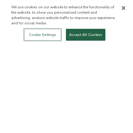
We use cookies on our website to enhance the functionality of
the website, to show you personalised content and
advertising, analyse website traffic to improve your experience,
and for social media.
Login
Nowość!
Sklep
Zdrowy styl
Kontakt
życia
O NAS
Cookie Settings
Accept All Cookies
Kim jesteśmy
Lista zabronionych
składników
Składniki
Certyfikatem B Corporation
Fundacja Flourish Arbonne
Wydarzenia
Prasa
BIURO OBSŁUGI KLIENTA
Często zadawane pytania
Zasady dotyczące zwrotu
towarów
Zasady dotyczące
ArbonneCycle
odstępowania od Umowy
Etyka biznesu
Ułatwienia dostępu
Status zamówienia