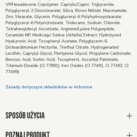
VP/Hexadecene Copolymer, Caprylic/Capric Triglyceride,
Polyglyceryl-2 Diisostearate, Silica, Boron Nitride, Niacinamide,
Zinc Stearate, Glycerin, Polyglyceryl-6 Polyhydroxystearate,
Polyglyceryl-6 Polyricinoleate, Tridecane, Sodium, Chloride,
Tetrahexyldecyl Ascorbate, Arginine/Lysine Polypeptide,
Ceramide NP, Medicago Sativa (Alfalfa) Extract, Hydrolyzed
Hyaluronic Acid, Tocopheryl Acetate, Polyglycerin-6,
Disteardimonium Hectorite, Triethyl Citrate, Hydrogenated
Lecithin, Caprylyl Glycol, Pentylene Glycol, Propylene Carbonate,
Benzoic Acid, Sorbic Acid, Tocopherol, Ascorbyl Palmitate,
Titanium Dioxide (CI 77891), Iron Oxides (CI 77491, CI 77492, CI
77499).
Zasady dotyczące składników w Arbonne
SPOSÓB UŻYCIA
POZNAJ PRODUKT