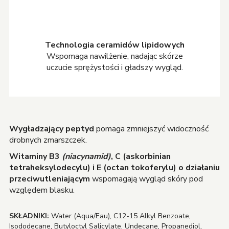
Technologia ceramidów lipidowych
Wspomaga nawilżenie, nadając skórze
uczucie sprężystości i gładszy wygląd.
Wygładzający peptyd
pomaga zmniejszyć widoczność
drobnych zmarszczek.
Witaminy B3
(niacynamid)
, C (askorbinian
tetraheksylodecylu) i E (octan tokoferylu) o działaniu
przeciwutleniającym
wspomagają wygląd skóry pod
względem blasku.
SKŁADNIKI:
Water (Aqua/Eau), C12-15 Alkyl Benzoate,
Isododecane, Butyloctyl Salicylate, Undecane, Propanediol,