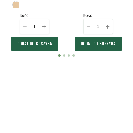
ilość
ilość
1
1
DODAJ DO KOSZYKA
DODAJ DO KOSZYKA
Item
item
item
item
item
1
0
1
2
3
of
4