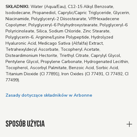
SKŁADNIKI:
Water (Aqua/Eau), C12-15 Alkyl Benzoate,
Isododecane, Propanediol, Caprylic/Capric Triglyceride, Glycerin,
Niacinamide, Polyglyceryl-2 Diisostearate, VP/Hexadecene
Copolymer, Polyglyceryl-6 Polyhydroxystearate, Polyglyceryl-6
Polyricinoleate, Silica, Sodium Chloride, Zinc Stearate,
Polyglycerin-6, Arginine/Lysine Polypeptide, Hydrolyzed
Hyaluronic Acid, Medicago Sativa (Alfalfa) Extract,
Tetrahexyldecyl Ascorbate, Tocopheryl Acetate,
Disteardimonium Hectorite, Triethyl Citrate, Caprylyl Glycol,
Pentylene Glycol, Propylene Carbonate, Hydrogenated Lecithin,
Tocopherol, Ascorbyl Palmitate, Benzoic Acid, Sorbic Acid,
Titanium Dioxide (CI 77891), Iron Oxides (CI 77491, CI 77492, CI
77499).
Zasady dotyczące składników w Arbonne
SPOSÓB UŻYCIA