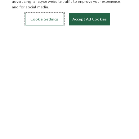
advertising, analyse website traffic to improve your experience,
and for social media.
Login
Nowość!
Sklep
Zdrowy styl
Kontakt
życia
O NAS
Cookie Settings
Accept All Cookies
Kim jesteśmy
Lista zabronionych
składników
Składniki
Certyfikatem B Corporation
Fundacja Flourish Arbonne
Wydarzenia
Prasa
BIURO OBSŁUGI KLIENTA
Często zadawane pytania
Zasady dotyczące zwrotu
towarów
Zasady dotyczące
ArbonneCycle
odstępowania od Umowy
Etyka biznesu
Ułatwienia dostępu
Status zamówienia
DOWIEDZ SIĘ WIĘCEJ
Zostań Konsultantem
Zostań Klientem