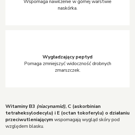
Wspomaga nawilżenie w górnej warstwie
naskórka.
Wygładzający peptyd
Pomaga zmniejszyć widoczność drobnych
zmarszczek.
Witaminy B3
(niacynamid)
, C (askorbinian
tetraheksylodecylu) i E (octan tokoferylu) o działaniu
przeciwutleniającym
wspomagają wygląd skóry pod
względem blasku.