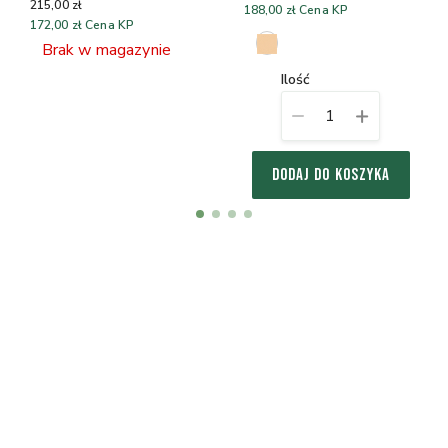
215,00 zł
188,00 zł
Cena KP
172,00 zł
Cena KP
Brak w magazynie
ilość
1
DODAJ DO KOSZYKA
Item
item
item
item
item
1
0
1
2
3
of
4