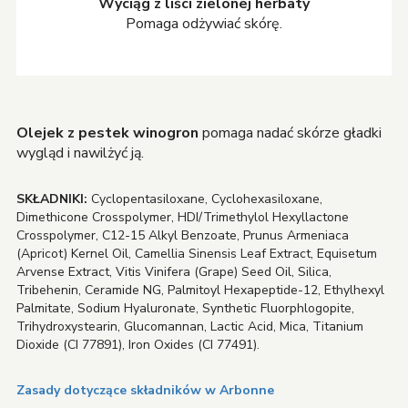
Wyciąg z liści zielonej herbaty
Pomaga odżywiać skórę.
Olejek z pestek winogron
pomaga nadać skórze gładki
wygląd i nawilżyć ją.
SKŁADNIKI:
Cyclopentasiloxane, Cyclohexasiloxane,
Dimethicone Crosspolymer, HDI/Trimethylol Hexyllactone
Crosspolymer, C12-15 Alkyl Benzoate, Prunus Armeniaca
(Apricot) Kernel Oil, Camellia Sinensis Leaf Extract, Equisetum
Arvense Extract, Vitis Vinifera (Grape) Seed Oil, Silica,
Tribehenin, Ceramide NG, Palmitoyl Hexapeptide-12, Ethylhexyl
Palmitate, Sodium Hyaluronate, Synthetic Fluorphlogopite,
Trihydroxystearin, Glucomannan, Lactic Acid, Mica, Titanium
Dioxide (CI 77891), Iron Oxides (CI 77491).
Zasady dotyczące składników w Arbonne