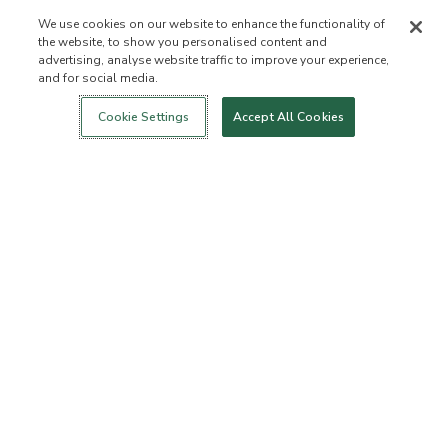
We use cookies on our website to enhance the functionality of
the website, to show you personalised content and
advertising, analyse website traffic to improve your experience,
and for social media.
Login
Nowość!
Sklep
Zdrowy styl
Kontakt
życia
O NAS
Cookie Settings
Accept All Cookies
Kim jesteśmy
Lista zabronionych
składników
Składniki
Certyfikatem B Corporation
Fundacja Flourish Arbonne
Wydarzenia
Prasa
BIURO OBSŁUGI KLIENTA
Często zadawane pytania
Zasady dotyczące zwrotu
towarów
Zasady dotyczące
ArbonneCycle
odstępowania od Umowy
Etyka biznesu
Ułatwienia dostępu
Status zamówienia