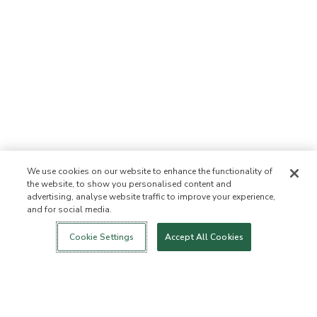
We use cookies on our website to enhance the functionality of
the website, to show you personalised content and
advertising, analyse website traffic to improve your experience,
and for social media.
Login
Nowość!
Sklep
Zdrowy styl
Kontakt
życia
O NAS
Cookie Settings
Accept All Cookies
Kim jesteśmy
Lista zabronionych
składników
Składniki
Certyfikatem B Corporation
Fundacja Flourish Arbonne
Wydarzenia
Prasa