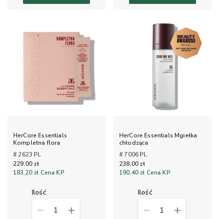
HerCore Essentials
HerCore Essentials Mgiełka
Kompletna flora
chłodząca
# 2623 PL
# 7006 PL
229,00 zł
238,00 zł
183,20 zł
Cena KP
190,40 zł
Cena KP
ilość
ilość
1
1