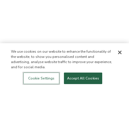
We use cookies on our website to enhance the functionality of
the website, to show you personalised content and
advertising, analyse website traffic to improve your experience,
and for social media.
Login
Nowość!
Sklep
Zdrowy styl
Kontakt
życia
O NAS
Cookie Settings
Accept All Cookies
Kim jesteśmy
Lista zabronionych
składników
Składniki
Certyfikatem B Corporation
Fundacja Flourish Arbonne
Wydarzenia
Prasa
BIURO OBSŁUGI KLIENTA