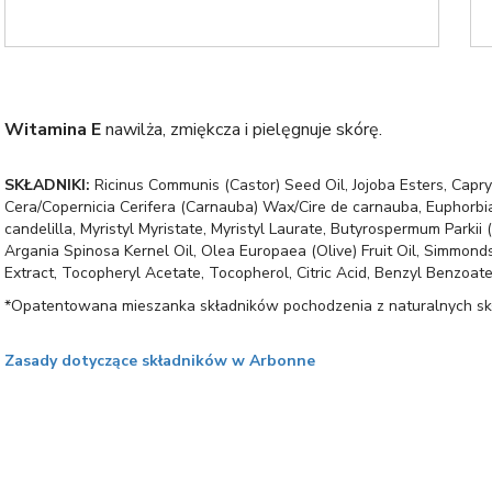
Witamina E
nawilża, zmiękcza i pielęgnuje skórę.
SKŁADNIKI:
Ricinus Communis (Castor) Seed Oil, Jojoba Esters, Capryl
Cera/Copernicia Cerifera (Carnauba) Wax/Cire de carnauba, Euphorbia
candelilla, Myristyl Myristate, Myristyl Laurate, Butyrospermum Parki
Argania Spinosa Kernel Oil, Olea Europaea (Olive) Fruit Oil, Simmond
Extract, Tocopheryl Acetate, Tocopherol, Citric Acid, Benzyl Benzoate
*Opatentowana mieszanka składników pochodzenia z naturalnych skła
Zasady dotyczące składników w Arbonne