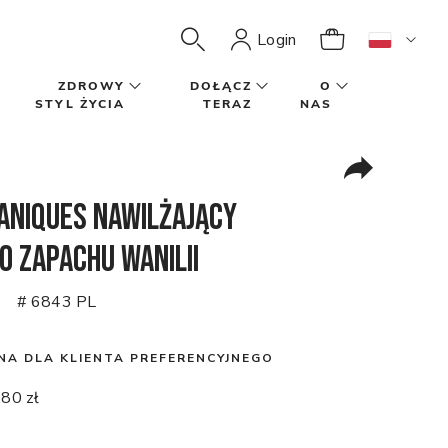
Login
ZDROWY
DOŁĄCZ
O
STYL ŻYCIA
TERAZ
NAS
niques Nawilżający
o zapachu wanilii
)
# 6843 PL
NA DLA KLIENTA PREFERENCYJNEGO
,80 zł