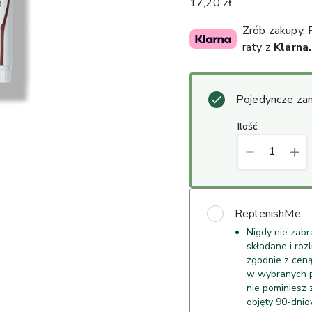
17,20 zł
Zrób zakupy.
raty z
Klarna.
Pojedyncze za
ilość
1
ReplenishMe
Nigdy nie zab
składane i roz
zgodnie z cen
w wybranych pr
nie pominiesz 
objęty 90-dnio