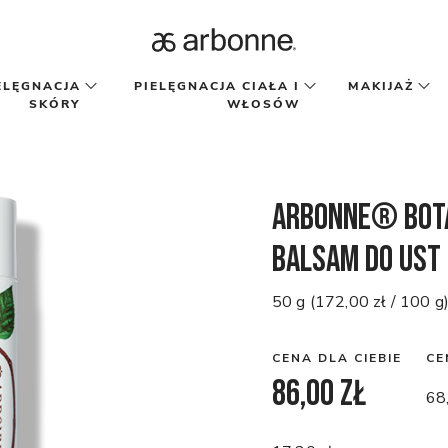
ELĘGNACJA
PIELĘGNACJA CIAŁA I
MAKIJAŻ
SKÓRY
WŁOSÓW
Arbonne® Bota
balsam do ust 
50 g (172,00 zł / 100 g
CENA DLA CIEBIE
CE
86,00 zł
68