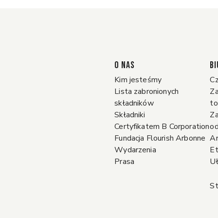
O NAS
BI
Kim jesteśmy
Cz
Lista zabronionych
Za
składników
t
Składniki
Za
Certyfikatem B Corporation
o
Fundacja Flourish Arbonne
A
Wydarzenia
Et
Prasa
Uł
St