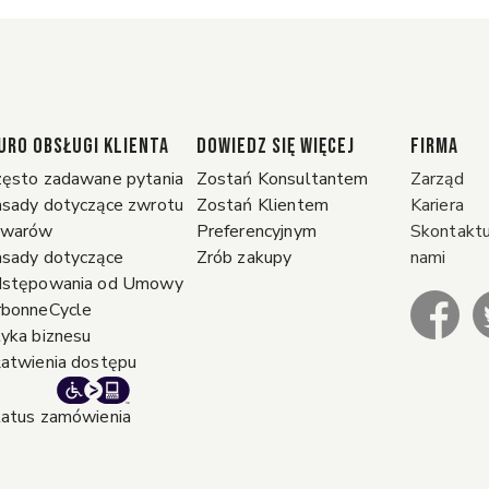
URO OBSŁUGI KLIENTA
DOWIEDZ SIĘ WIĘCEJ
FIRMA
ęsto zadawane pytania
Zostań Konsultantem
Zarząd
sady dotyczące zwrotu
Zostań Klientem
Kariera
owarów
Preferencyjnym
Skontaktuj
sady dotyczące
Zrób zakupy
nami
dstępowania od Umowy
rbonneCycle
yka biznesu
atwienia dostępu
atus zamówienia