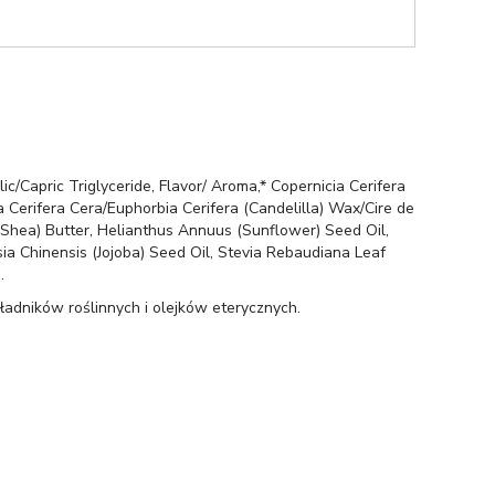
ic/Capric Triglyceride, Flavor/ Aroma,* Copernicia Cerifera
 Cerifera Cera/Euphorbia Cerifera (Candelilla) Wax/Cire de
i (Shea) Butter, Helianthus Annuus (Sunflower) Seed Oil,
sia Chinensis (Jojoba) Seed Oil, Stevia Rebaudiana Leaf
.
dników roślinnych i olejków eterycznych.