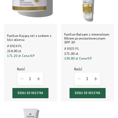
FunSun Balsam z mineralnym
FunSun Kojący żel z sokiem z
filtrem przeciwsłonecznym
liści aloesu
SPF 30
# 8924 PL
# 8925 PL
214,00 zł
171,00 zł
171,20 zł
Cena KP
136,80 zł
Cena KP
ilość
ilość
1
1
DODAJ DO KOSZYKA
DODAJ DO KOSZYKA