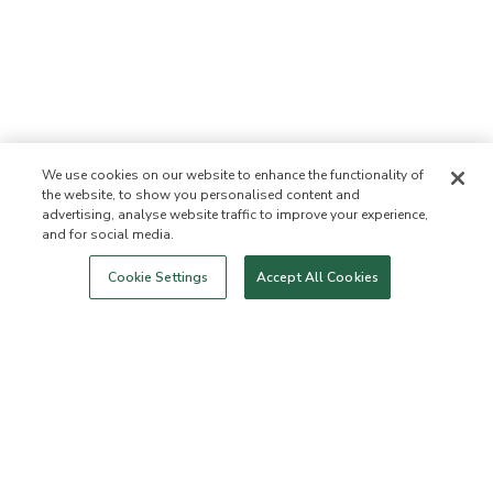
We use cookies on our website to enhance the functionality of
the website, to show you personalised content and
advertising, analyse website traffic to improve your experience,
and for social media.
Login
Nowość!
Sklep
Zdrowy styl
Kontakt
życia
O NAS
Cookie Settings
Accept All Cookies
Kim jesteśmy
Lista zabronionych
składników
Składniki
Certyfikatem B Corporation
Fundacja Flourish Arbonne
Wydarzenia
Prasa
BIURO OBSŁUGI KLIENTA
Często zadawane pytania
Zasady dotyczące zwrotu