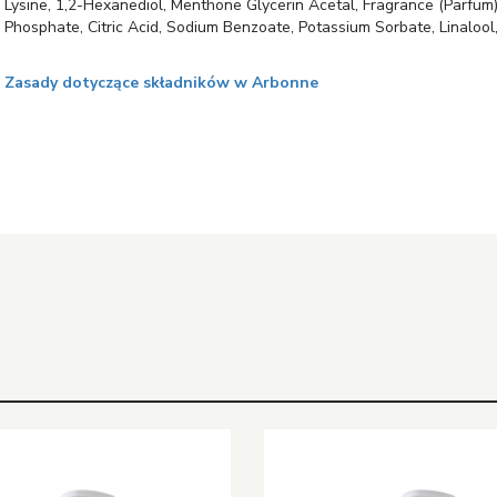
Lysine, 1,2-Hexanediol, Menthone Glycerin Acetal, Fragrance (Parfum
Phosphate, Citric Acid, Sodium Benzoate, Potassium Sorbate, Linalool,
Zasady dotyczące składników w Arbonne