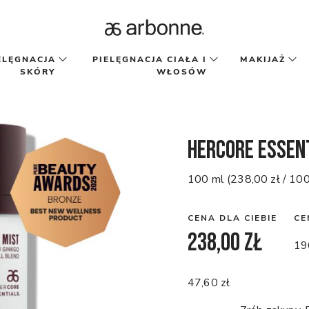
ELĘGNACJA
PIELĘGNACJA CIAŁA I
MAKIJAŻ
SKÓRY
WŁOSÓW
HerCore Essen
100 ml (238,00 zł / 100
CENA DLA CIEBIE
CE
238,00 zł
19
47,60 zł