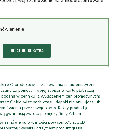
 Podziel swoje zamówienie na 3 nieoprocentowane
mówienienie
DODAJ DO KOSZYKA
raknie Ci produktów — zamówienia są automatycznie
liczane za pomocą Twojej zapisanej karty płatniczej
ą podaną w cenniku (z wyłączeniem cen promocyjnych)
zez Ciebie odstępach czasu, dopóki nie anulujesz lub
zamówienia przez swoje konto. Każdy produkt jest
wą gwarancją zwrotu pieniędzy firmy Arbonne.
y zamówieniu o wartości powyżej 575 zł SCD
bezpłatnej wysyłki i otrzymasz produkt gratis.