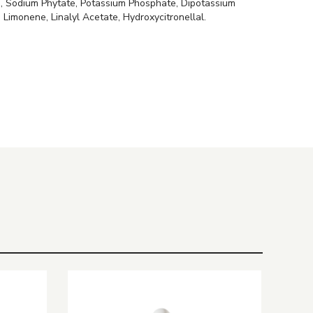
), Sodium Phytate, Potassium Phosphate, Dipotassium
 Limonene, Linalyl Acetate, Hydroxycitronellal.