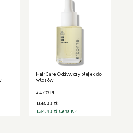
HairCare Odżywczy olejek do
w
włosów
# 4703 PL
168,00 zł
134,40 zł
Cena KP