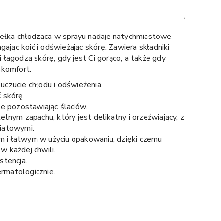
iełka chłodząca w sprayu nadaje natychmiastowe
gając koić i odświeżając skórę. Zawiera składniki
 i łagodzą skórę, gdy jest Ci gorąco, a także gdy
skomfort.
uczucie chłodu i odświeżenia.
 skórę.
nie pozostawiając śladów.
elnym zapachu, który jest delikatny i orzeźwiający, z
iatowymi.
 i łatwym w użyciu opakowaniu, dzięki czemu
w każdej chwili.
stencja.
rmatologicznie.