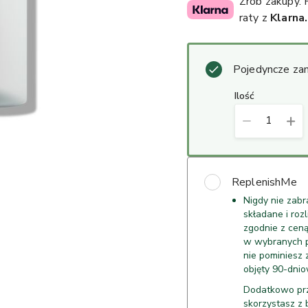
Zrób zakupy.
raty z
Klarna.
Pojedyncze za
ilość
1
ReplenishMe
Nigdy nie zab
składane i roz
zgodnie z cen
w wybranych pr
nie pominiesz 
objęty 90-dnio
Dodatkowo prz
skorzystasz z 