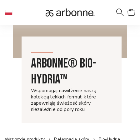
ARBONNE® BIO-
HYDRIA™
Wspomagaj nawilżenie naszą
kolekcją lekkich formuł, które
zapewniają świeżość skóry
niezależnie od pory roku.
Wszystkie produkty
Pielęgnacja skóry
Bio-Hydria