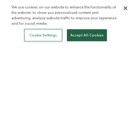
We use cookies on our website to enhance the functionality of
the website, to show you personalised content and
advertising, analyse website traffic to improve your experience,
and for social media.
Login
Nowość!
Sklep
Zdrowy styl
Kontakt
życia
O NAS
Cookie Settings
Accept All Cookies
Kim jesteśmy
Lista zabronionych
składników
Składniki
Certyfikatem B Corporation
Fundacja Flourish Arbonne
Wydarzenia
Prasa
BIURO OBSŁUGI KLIENTA
Często zadawane pytania
Zasady dotyczące zwrotu
towarów
Zasady dotyczące
ArbonneCycle
odstępowania od Umowy
Etyka biznesu
Ułatwienia dostępu
Status zamówienia