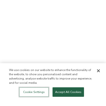
We use cookies on our website to enhance the functionality of
the website, to show you personalised content and
advertising, analyse website traffic to improve your experience,
and for social media.
Login
Nowość!
Sklep
Zdrowy styl
Kontakt
życia
O NAS
Cookie Settings
Accept All Cookies
Kim jesteśmy
Lista zabronionych
składników