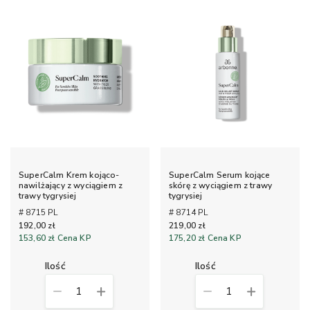
SuperCalm Krem kojąco-
SuperCalm Serum kojące
nawilżający z wyciągiem z
skórę z wyciągiem z trawy
trawy tygrysiej
tygrysiej
# 8715 PL
# 8714 PL
192,00 zł
219,00 zł
153,60 zł
Cena KP
175,20 zł
Cena KP
ilość
ilość
1
1