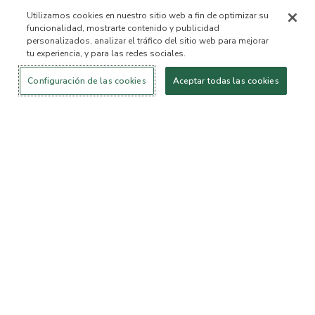
Utilizamos cookies en nuestro sitio web a fin de optimizar su
funcionalidad, mostrarte contenido y publicidad
personalizados, analizar el tráfico del sitio web para mejorar
tu experiencia, y para las redes sociales.
Iniciar sesión
¡Nuevo!
Comprar
Vida
Contáctanos
saludable
ACERCA DE NOSOTROS
Configuración de las cookies
Aceptar todas las cookies
Nuestra Misión
Lista de ingredientes no
permitidos™
Lista de ingredientes
B Corp Certificada
Fundación Flourish Arbonne
Eventos
Prensa
SERVICIO AL CLIENTE
Preguntas frecuentes
Política de devolución
Política de Cancelación
ArbonneCycle
Equipo de Ética y
Accesibilidad
Sostenibilidad Comercial
Estado del pedido
EXPLORA