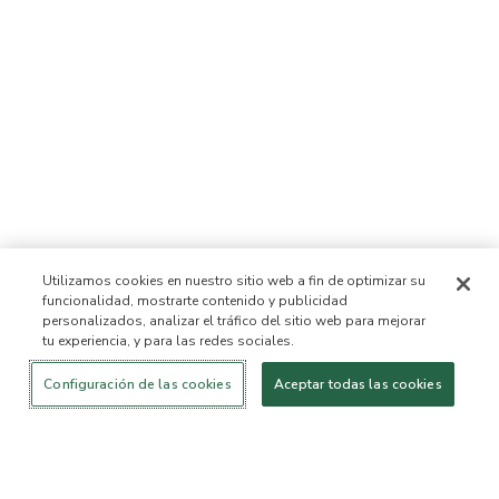
Utilizamos cookies en nuestro sitio web a fin de optimizar su
funcionalidad, mostrarte contenido y publicidad
personalizados, analizar el tráfico del sitio web para mejorar
tu experiencia, y para las redes sociales.
Iniciar sesión
¡Nuevo!
Comprar
Vida
Contáctanos
saludable
ACERCA DE NOSOTROS
Configuración de las cookies
Aceptar todas las cookies
Nuestra Misión
Lista de ingredientes no
permitidos™
Lista de ingredientes
B Corp Certificada
Fundación Flourish Arbonne
Eventos