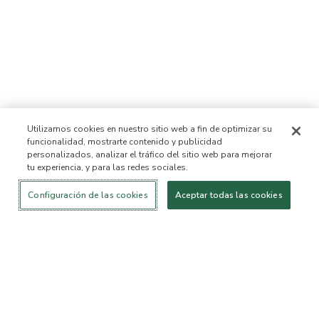
Utilizamos cookies en nuestro sitio web a fin de optimizar su
funcionalidad, mostrarte contenido y publicidad
personalizados, analizar el tráfico del sitio web para mejorar
tu experiencia, y para las redes sociales.
Iniciar sesión
¡Nuevo!
Comprar
Vida
Contáctanos
saludable
ACERCA DE NOSOTROS
Configuración de las cookies
Aceptar todas las cookies
Nuestra Misión
Lista de ingredientes no
permitidos™
Lista de ingredientes
B Corp Certificada
Fundación Flourish Arbonne
Eventos
Prensa
SERVICIO AL CLIENTE