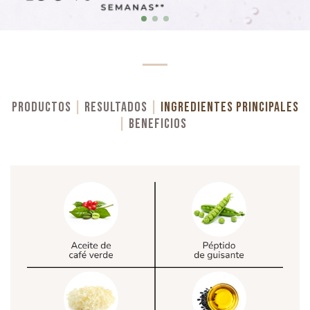
item
item
item
Item
0
1
2
1
of
3
PRODUCTOS
|
RESULTADOS
|
INGREDIENTES PRINCIPALES
|
BENEFICIOS