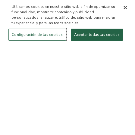
Utilizamos cookies en nuestro sitio web a fin de optimizar su
funcionalidad, mostrarte contenido y publicidad
personalizados, analizar el tráfico del sitio web para mejorar
tu experiencia, y para las redes sociales.
Iniciar sesión
¡Nuevo!
Comprar
Vida
Contáctanos
saludable
ACERCA DE NOSOTROS
Configuración de las cookies
Aceptar todas las cookies
Nuestra Misión
Lista de ingredientes no
permitidos™
Lista de ingredientes
B Corp Certificada
Fundación Flourish Arbonne
Eventos
Prensa
SERVICIO AL CLIENTE
Preguntas frecuentes
Política de devolución
Política de Cancelación
ArbonneCycle
Equipo de Ética y
Accesibilidad
Sostenibilidad Comercial
Estado del pedido
EXPLORA