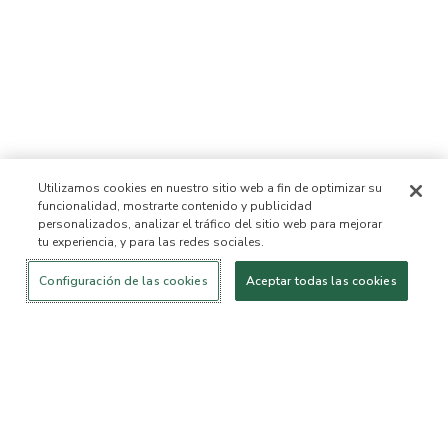
Utilizamos cookies en nuestro sitio web a fin de optimizar su
funcionalidad, mostrarte contenido y publicidad
personalizados, analizar el tráfico del sitio web para mejorar
tu experiencia, y para las redes sociales.
Iniciar sesión
¡Nuevo!
Comprar
Vida
Contáctanos
saludable
ACERCA DE NOSOTROS
Configuración de las cookies
Aceptar todas las cookies
Nuestra Misión
Lista de ingredientes no
permitidos™
Lista de ingredientes
B Corp Certificada
Fundación Flourish Arbonne
Eventos
Prensa
SERVICIO AL CLIENTE