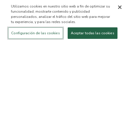
Utilizamos cookies en nuestro sitio web a fin de optimizar su
funcionalidad, mostrarte contenido y publicidad
personalizados, analizar el tráfico del sitio web para mejorar
tu experiencia, y para las redes sociales.
Iniciar sesión
¡Nuevo!
Comprar
Vida
Contáctanos
saludable
ACERCA DE NOSOTROS
Configuración de las cookies
Aceptar todas las cookies
Nuestra Misión
Lista de ingredientes no
permitidos™
Lista de ingredientes
B Corp Certificada
Fundación Flourish Arbonne
Eventos
Prensa
SERVICIO AL CLIENTE
Preguntas frecuentes
Política de devolución
Política de Cancelación
ArbonneCycle
Equipo de Ética y
Accesibilidad
Sostenibilidad Comercial
Estado del pedido
EXPLORA