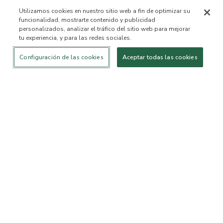
Utilizamos cookies en nuestro sitio web a fin de optimizar su
funcionalidad, mostrarte contenido y publicidad
personalizados, analizar el tráfico del sitio web para mejorar
tu experiencia, y para las redes sociales.
Iniciar sesión
¡Nuevo!
Comprar
Vida
Contáctanos
saludable
ACERCA DE NOSOTROS
Configuración de las cookies
Aceptar todas las cookies
Nuestra Misión
Lista de ingredientes no
permitidos™
Lista de ingredientes
B Corp Certificada
Fundación Flourish Arbonne
Eventos
Prensa
SERVICIO AL CLIENTE
Preguntas frecuentes
Política de devolución
Política de Cancelación
ArbonneCycle
Equipo de Ética y
Accesibilidad
Sostenibilidad Comercial
Estado del pedido
EXPLORA