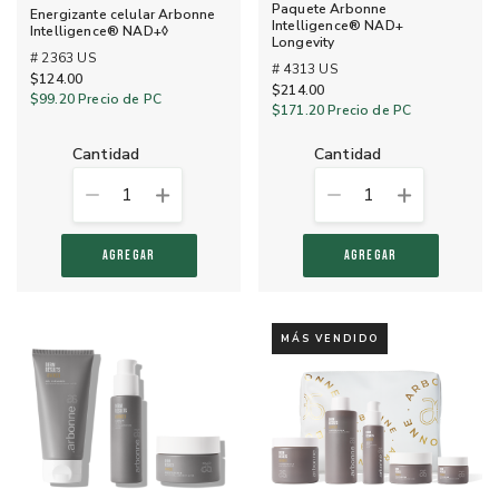
Paquete Arbonne
Energizante celular Arbonne
Intelligence® NAD+
Intelligence® NAD+◊
Longevity
# 2363 US
# 4313 US
$124.00
$214.00
$99.20
Precio de PC
$171.20
Precio de PC
cantidad
cantidad
1
1
AGREGAR
AGREGAR
MÁS VENDIDO