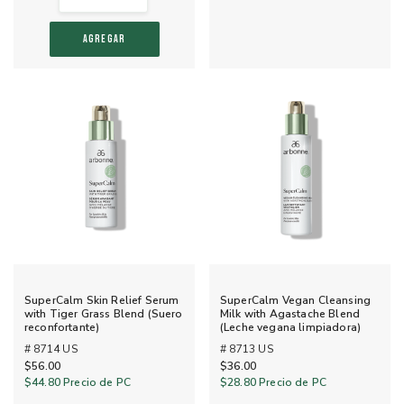
AGREGAR
SuperCalm Skin Relief Serum
SuperCalm Vegan Cleansing
with Tiger Grass Blend (Suero
Milk with Agastache Blend
reconfortante)
(Leche vegana limpiadora)
# 8714 US
# 8713 US
$56.00
$36.00
$44.80
Precio de PC
$28.80
Precio de PC