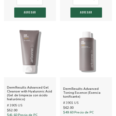
AGREGAR
AGREGAR
DermResults Advanced Gel
DermResults Advanced
Cleanser with Hyaluronic Acid
Toning Essence (Esencia
(Gel de limpieza con ácido
tonificante)
hialurónico)
# 3901 US
# 3905 US
$62.00
$52.00
$49.60
Precio de PC
$41.60
Precio de PC