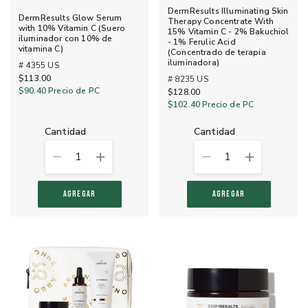
DermResults Illuminating Skin
DermResults Glow Serum
Therapy Concentrate With
with 10% Vitamin C (Suero
15% Vitamin C - 2% Bakuchiol
iluminador con 10% de
- 1% Ferulic Acid
vitamina C)
(Concentrado de terapia
iluminadora)
# 4355 US
$113.00
# 8235 US
$90.40
Precio de PC
$128.00
$102.40
Precio de PC
cantidad
cantidad
1
1
AGREGAR
AGREGAR