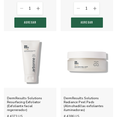
1
1
AGREGAR
AGREGAR
DermResults Solutions
DermResults Solutions
Resurfacing Exfoliator
Radiance Peel Pads
(Exfoliante facial
(Almohadillas exfoliantes
regenerador)
iluminadoras)
# 4373 US
# 4386 US