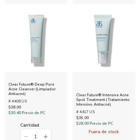
Clear Future® Deep Pore
Acne Cleanser (Limpiador
Antiacné)
Clear Future® Intensive Acne
Spot Treatment (Tratamiento
# 4408 US
Intensivo Antiacné)
$38.00
# 4417 US
$30.40
Precio de PC
$35.00
$28.00
Precio de PC
cantidad
Fuera de stock
1