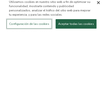
Utilizamos cookies en nuestro sitio web a fin de optimizar su
funcionalidad, mostrarte contenido y publicidad
personalizados, analizar el tráfico del sitio web para mejorar
tu experiencia, y para las redes sociales.
Iniciar sesión
¡Nuevo!
Comprar
Vida
Contáctanos
saludable
ACERCA DE NOSOTROS
Configuración de las cookies
Aceptar todas las cookies
Nuestra Misión
Lista de ingredientes no
permitidos™
Lista de ingredientes
B Corp Certificada
Fundación Flourish Arbonne
Eventos
Prensa
SERVICIO AL CLIENTE
Preguntas frecuentes
Política de devolución
Política de Cancelación
ArbonneCycle
Equipo de Ética y
Accesibilidad
Sostenibilidad Comercial
Estado del pedido
EXPLORA
Conviértete en Consultor
Conviértete en Cliente