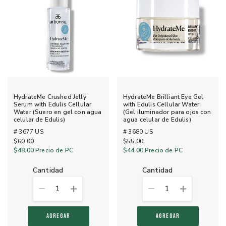
HydrateMe Crushed Jelly
HydrateMe Brilliant Eye Gel
Serum with Edulis Cellular
with Edulis Cellular Water
Water (Suero en gel con agua
(Gel iluminador para ojos con
celular de Edulis)
agua celular de Edulis)
# 3677 US
# 3680 US
$60.00
$55.00
$48.00
Precio de PC
$44.00
Precio de PC
cantidad
cantidad
1
1
AGREGAR
AGREGAR