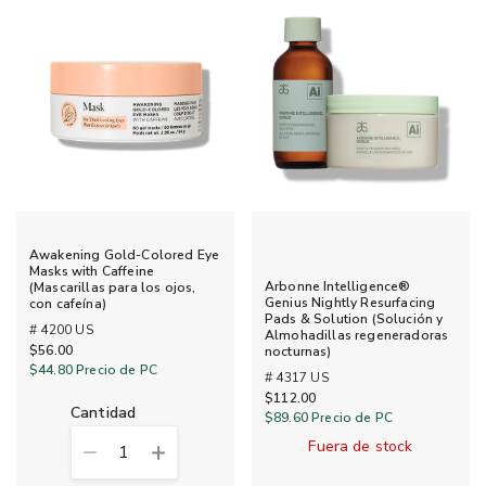
Awakening Gold-Colored Eye
Masks with Caffeine
Arbonne Intelligence®
(Mascarillas para los ojos,
Genius Nightly Resurfacing
con cafeína)
Pads & Solution (Solución y
# 4200 US
Almohadillas regeneradoras
$56.00
nocturnas)
$44.80
Precio de PC
# 4317 US
$112.00
cantidad
$89.60
Precio de PC
Fuera de stock
1