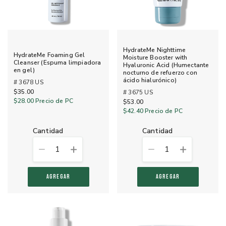
HydrateMe Nighttime
HydrateMe Foaming Gel
Moisture Booster with
Cleanser (Espuma limpiadora
Hyaluronic Acid (Humectante
en gel)
nocturno de refuerzo con
ácido hialurónico)
# 3678 US
$35.00
# 3675 US
$28.00
Precio de PC
$53.00
$42.40
Precio de PC
cantidad
cantidad
1
1
AGREGAR
AGREGAR