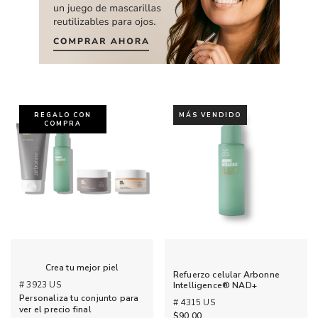
REGALO CON
MÁS VENDIDO
COMPRA
Crea tu mejor piel
Refuerzo celular Arbonne
# 3923 US
Intelligence® NAD+
Personaliza tu conjunto para
# 4315 US
ver el precio final
$90.00