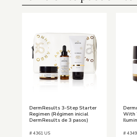
DermResults 3-Step Starter
Dermr
Regimen (Régimen inicial
With 
DermResults de 3 pasos)
Ilumi
# 4361 US
# 434