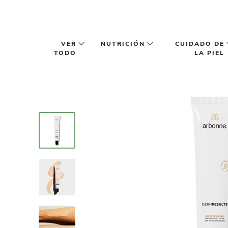
Saltar al contenido principal
VER
NUTRICIÓN
CUIDADO DE
TODO
LA PIEL
Item
1
of
4