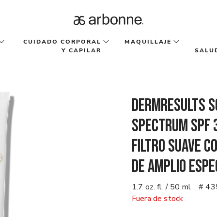
CUIDADO CORPORAL
MAQUILLAJE
Y CAPILAR
SALU
DermResults So
Spectrum SPF 
filtro suave c
de amplio espe
1.7 oz. fl. / 50 ml
# 43
Fuera de stock