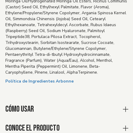
Moringa Oil/Hydrogenated Moringa Oil Esters, Ricinus Communis
(Castor) Seed Oil, Ethylhexyl Palmitate, Flavor (Aroma),
Ethylene/Propylene/Styrene Copolymer, Argania Spinosa Kernel
Oil, Simmondsia Chinensis (Jojoba) Seed Oil, Cetearyl
Ethylhexanoate, Tetrahexyldecyl Ascorbate, Rubus Idaeus
(Raspberry) Seed Oil, Sodium Hyaluronate, Palmitoyl
Tripeptide38, Portulaca Pilosa Extract, Tocopherol,
Trihydroxystearin, Sorbitan Isostearate, Sucrose Cocoate,
Glucomannan, Butylene/Ethylene/Styrene Copolymer,
Pentaerythrityl Tetra-di-tbutyl Hydroxyhydrocinnamate,
Fragrance (Parfum), Water (Aqua/Eau), Alcohol, Menthol,
Mentha Piperita (Peppermint) Oil, Limonene, Beta-
Caryophyllene, Pinene, Linalool, AlphaTerpinene.
Política de Ingredientes Arbonne
CÓMO USAR
CONOCE EL PRODUCTO