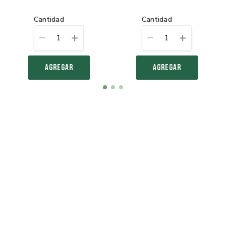
cantidad
cantidad
1
1
AGREGAR
AGREGAR
Item
item
item
item
1
0
1
2
of
3