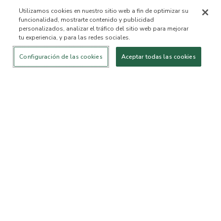
Utilizamos cookies en nuestro sitio web a fin de optimizar su
funcionalidad, mostrarte contenido y publicidad
personalizados, analizar el tráfico del sitio web para mejorar
tu experiencia, y para las redes sociales.
Iniciar sesión
¡Nuevo!
Comprar
Vida
Contáctanos
saludable
ACERCA DE NOSOTROS
Configuración de las cookies
Aceptar todas las cookies
Nuestra Misión
Lista de ingredientes no
permitidos™
Lista de ingredientes
B Corp Certificada
Fundación Flourish Arbonne
Eventos
Prensa
SERVICIO AL CLIENTE
Preguntas frecuentes
Política de devolución
Política de Cancelación
ArbonneCycle
Equipo de Ética y
Accesibilidad
Sostenibilidad Comercial
Estado del pedido
EXPLORA