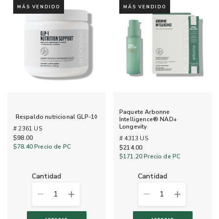
MÁS VENDIDO
MÁS VENDIDO
Paquete Arbonne
Respaldo nutricional GLP-1◊
Intelligence® NAD+
Longevity
# 2361 US
$98.00
# 4313 US
$78.40
Precio de PC
$214.00
$171.20
Precio de PC
cantidad
cantidad
1
1