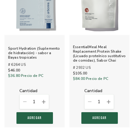
EssentialMeal Meal
Sport Hydration (Suplemento
Replacement Protein Shake
de hidratación) - sabor a
(Licuado proteínico sustitutivo
Bayas tropicales
de comidas), Sabor Chai
# 6264 US
# 2932 US
$46.00
$105.00
$36.80
Precio de PC
$84.00
Precio de PC
cantidad
cantidad
1
1
AGREGAR
AGREGAR