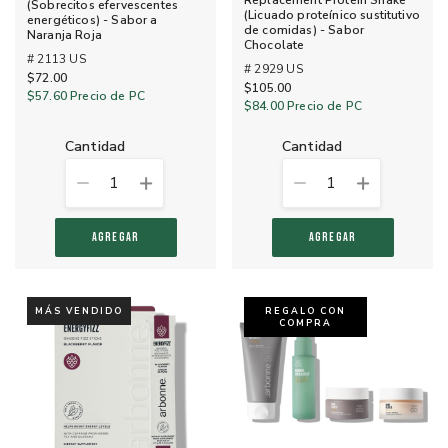
Replacement Protein Shake
(Sobrecitos efervescentes
(Licuado proteínico sustitutivo
energéticos) - Sabor a
de comidas) - Sabor
Naranja Roja
Chocolate
# 2113 US
# 2929 US
$72.00
$105.00
$57.60
Precio de PC
$84.00
Precio de PC
cantidad
cantidad
1
1
AGREGAR
AGREGAR
MÁS VENDIDO
REGALO CON
COMPRA