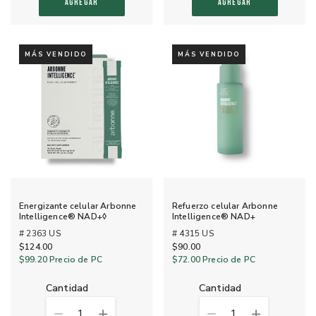
AGREGAR
AGREGAR
MÁS VENDIDO
MÁS VENDIDO
Energizante celular Arbonne
Refuerzo celular Arbonne
Intelligence® NAD+◊
Intelligence® NAD+
# 2363 US
# 4315 US
$124.00
$90.00
$99.20
Precio de PC
$72.00
Precio de PC
cantidad
cantidad
1
1