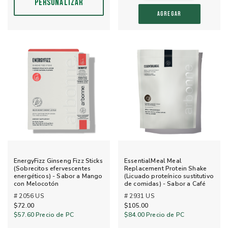
PERSONALIZAR
AGREGAR
EnergyFizz Ginseng Fizz Sticks
EssentialMeal Meal
(Sobrecitos efervescentes
Replacement Protein Shake
energéticos) - Sabor a Mango
(Licuado proteínico sustitutivo
con Melocotón
de comidas) - Sabor a Café
# 2056 US
# 2931 US
$72.00
$105.00
$57.60
Precio de PC
$84.00
Precio de PC