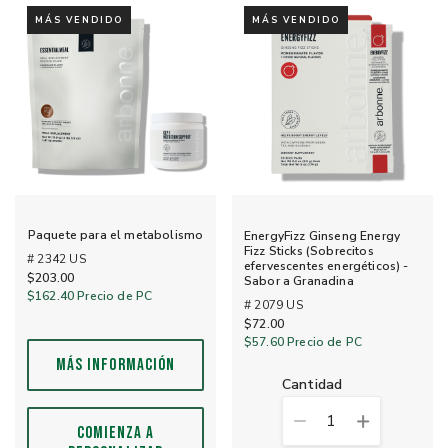
MÁS VENDIDO
MÁS VENDIDO
Paquete para el metabolismo
EnergyFizz Ginseng Energy
Fizz Sticks (Sobrecitos
# 2342 US
efervescentes energéticos) -
$203.00
Sabor a Granadina
$162.40
Precio de PC
# 2079 US
$72.00
$57.60
Precio de PC
MÁS INFORMACIÓN
cantidad
1
COMIENZA A