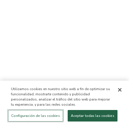
Utilizamos cookies en nuestro sitio web a fin de optimizar su
funcionalidad, mostrarte contenido y publicidad
personalizados, analizar el tráfico del sitio web para mejorar
tu experiencia, y para las redes sociales.
Iniciar sesión
¡Nuevo!
Comprar
Vida
Contáctanos
saludable
ACERCA DE NOSOTROS
Configuración de las cookies
Aceptar todas las cookies
Nuestra Misión
Lista de ingredientes no