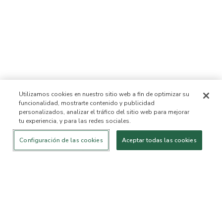
Utilizamos cookies en nuestro sitio web a fin de optimizar su
funcionalidad, mostrarte contenido y publicidad
personalizados, analizar el tráfico del sitio web para mejorar
tu experiencia, y para las redes sociales.
Iniciar sesión
¡Nuevo!
Comprar
Vida
Contáctanos
saludable
ACERCA DE NOSOTROS
Configuración de las cookies
Aceptar todas las cookies
Nuestra Misión
Lista de ingredientes no
permitidos™
Lista de ingredientes
B Corp Certificada
Fundación Flourish Arbonne
Eventos
Prensa
SERVICIO AL CLIENTE